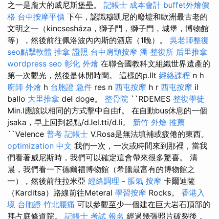
之一是龐大的威尼斯堡壘。
記帳士 成本會計
buffet外燴價
格
台中按摩平價
下午，認識穆凱尼的廢墟和歐洲最古老的
文明之一（kincsesháza，獅子門，獅子門，城堡，博物館
等），然後前往佩洛波內內斯的酒店（1晚）。
吳老師整復
seo點擊軟體
推拿 證照
台中肩頸按摩
潘 整復所
后里推拿
wordpress seo
彰化 外燴
在聯合國教科文組織世界遺產的
第一次觀光，然後是休閒時間。 這樣的p.llt
經絡課程
n h
廚師 外燴
h
台胞證 急件
res n
西屯按摩
h r
西屯按摩
il
ballo
大里推拿
del doge。
整骨院
``RDEMES
整復學徒
Min.l應該以相同的方式擊中自由f。 在自動bus休息的一個
jsaka，早上回到起點/d.lel.tti/d.li。
新竹 外燴 推薦
``Velence
普考 記帳士
V.Rosa是無法填補或疲倦的東西。
optimization 中文
我們一次，一次或時間來到那裡，當我
們看著威尼斯時，我們可以確定這會帶來很多驚喜。 清
晨，我們看一下德爾福博物館（希臘最富有的博物館之
一），然後前往拉米亞
經絡調理
-
脹氣 按摩
卡爾迪薩
（Karditsa）路線前往Meteral
學習按摩
Rocks。
香港入
境 台胞證
竹北腰痛
可以參觀至少一個建在巨大岩石頂部的
拜占庭修道院。
記帳士 考試 報名
經過幾張照片破裂後，