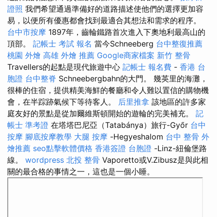
證照
我們希望通過準備好的道路描述使他們的選擇更加容
易，以便所有優惠都會找到最適合其想法和需求的程序。
台中市按摩
1897年，齒輪鐵路首次進入下奧地利最高山的
頂部。
記帳士 考試 報名
當今Schneeberg
台中整復推薦
桃園 外燴
高雄 外燴 推薦
Google商家檔案
新竹 整骨
Travellers的起點是現代旅遊中心
記帳士 報名費
-
香港 台
胞證
台中整脊
Schneebergbahn的大門。 幾英里的海灘，
很棒的住宿，提供精美海鮮的餐廳和令人難以置信的購物機
會，在半踪跡氣候下等待客人。
后里推拿
該地區的許多家
庭友好的景點是從加爾維斯頓開始的遊輪的完美補充。
記
帳士 準考證
在塔塔巴尼亞（Tatabánya）旅行-Győr
台中
按摩
腳底按摩教學
大腿 按摩
-Hegyeshalom
台中 整骨
外
燴推薦
seo點擊軟體價格
香港簽證 台胞證
-Linz-紐倫堡路
線。
wordpress
北投 整骨
Vaporetto或V.Zibusz是與此相
關的最合格的事情之一，這也是一個小睡。