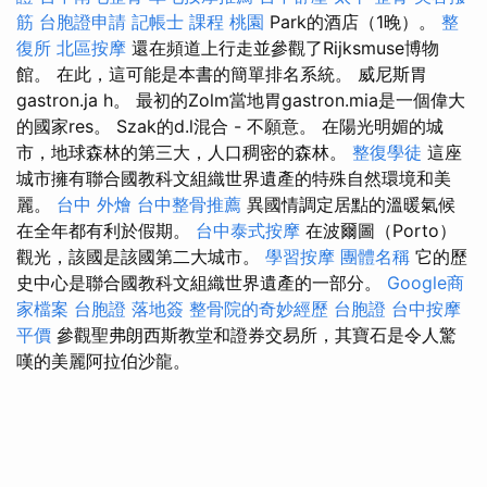
筋
台胞證申請
記帳士 課程 桃園
Park的酒店（1晚）。
整
復所
北區按摩
還在頻道上行走並參觀了Rijksmuse博物
館。 在此，這可能是本書的簡單排名系統。 威尼斯胃
gastron.ja h。 最初的Zolm當地胃gastron.mia是一個偉大
的國家res。 Szak的d.l混合 - 不願意。 在陽光明媚的城
市，地球森林的第三大，人口稠密的森林。
整復學徒
這座
城市擁有聯合國教科文組織世界遺產的特殊自然環境和美
麗。
台中 外燴
台中整骨推薦
異國情調定居點的溫暖氣候
在全年都有利於假期。
台中泰式按摩
在波爾圖（Porto）
觀光，該國是該國第二大城市。
學習按摩
團體名稱
它的歷
史中心是聯合國教科文組織世界遺產的一部分。
Google商
家檔案
台胞證 落地簽
整骨院的奇妙經歷
台胞證
台中按摩
平價
參觀聖弗朗西斯教堂和證券交易所，其寶石是令人驚
嘆的美麗阿拉伯沙龍。