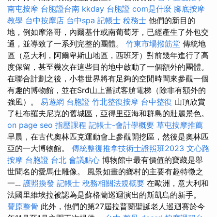
南屯按摩
台胞證台南
kkday 台胞證
com是什麼
腳底按摩
教學
台中按摩店
台中spa
記帳士 稅務士
他們的新目的
地，例如摩洛哥，內爾基什或南葡萄牙，已經產生了外包交
通，並導致了一系列完整的團體。
竹東市場撥筋堂
傳統地
區（意大利，阿爾卑斯山地區，西班牙）對前幾年進行了高
度保留，甚至幾次在這些目的地中啟動了一個額外的團體。
在聯合計劃之後，小巷世界將有足夠的空閒時間來參觀一個
有趣的博物館，並在Srđ山上嘗試客艙電梯（除非有額外的
強風）。
易遊網 台胞證
竹北整復按摩
台中整復
山頂欣賞
了杜布羅夫尼克的舊城區，亞得里亞海和群島的壯麗景色。
on page seo
指壓課程
記帳士-會計學概要
草屯按摩推薦
早晨，在古代奧林匹克運動會上參觀開挖區，然後是奧林匹
亞的一大博物館。
傳統整復推拿技術士證照班2023
文心路
按摩
台胞證 台北
會議點心
博物館中最有價值的寶藏是舉
世聞名的愛馬仕雕像。 風景如畫的鄉村的主要有趣特徵之
一...
護照換發
記帳士 稅務相關法規概要
在歐洲，意大利和
法國里維埃拉被認為是蘇格蘭巡迴演出的斯凱島的新手。
豐原整骨
此外，他們的第27屆拉普蘭聖誕老人巡迴賽於今