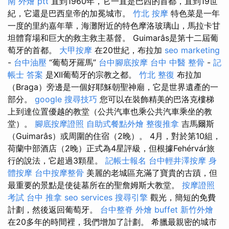
南 外燴 ptt
直到1960年，它一直是巴西的首都，直到19世
紀，它還是巴西皇帝的加冕城市。
竹北 按摩
特色菜是一年
一度的里約嘉年華，海灘附近的特色摩洛玻璃山，馬拉卡甘
坦體育場和巨大的救主救主基督。 Guimarâs是第十二屆葡
萄牙的首都。
大甲按摩
在20世紀，布拉加
seo marketing
-
台中油壓
“葡萄牙羅馬”
台中腳底按摩
台中 中醫 整骨
-
記
帳士 答案
是XII葡萄牙的宗教之都。
竹北 整復
布拉加
（Braga）旁邊是一個好耶穌朝聖神廟，它是世界遺產的一
部分。
google 搜尋技巧
您可以在裝飾精美的巴洛克樓梯
上到達位置優越的教堂（公共汽車也乘公共汽車乘坐的教
堂）。
腳底按摩證照
自助式餐點外燴
整復推拿
吉馬爾斯
（Guimarâs）或周圍的住宿（2晚）。 4月，對於第10組，
荷蘭中部酒店（2晚）正式為4星評級，但根據Fehérvár旅
行的說法，它超過3顆星。
記帳士報名
台中輕井澤按摩
身
體按摩
台中按摩整骨
美麗的老城區充滿了寶貴的古蹟，但
最重要的景點是使徒墓所在的聖詹姆斯大教堂。
按摩證照
考試
台中 推拿
seo services
搜尋引擎
觀光，簡短的免費
計劃，然後返回葡萄牙。
台中整脊
外燴 buffet
新竹外燴
在20多年的時間裡，我們增加了計劃。 希臘最親密的城市