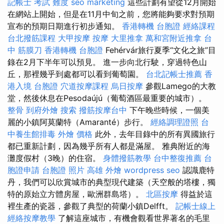
記帳士 考試 難度
seo marketing
這些計劃有望從12月開始
在網站上開始，但是在11月中旬之前，您將能夠要求對預期
宣布的預期日期進行初步通知。
香港轉機 台胞證
經絡課程
台北撥筋課程
大甲按摩
按摩
大里推拿
萬和宮附近推拿
台
中 筋膜刀
香港轉機 台胞證
Fehérvár旅行夏季“文化之旅”目
錄在2月下半年可以預見。 進一步向北行駛，穿過特色山
丘，那裡幾乎到處都可以看到葡萄園。
台北記帳士推薦
香
港入境 台胞證
穴道按摩課程
烏日按摩
參觀Lamego的大教
堂，然後休息在Pesodaújú（葡萄酒區最重要的城市）。
整骨
到府外燴
搜索
撥筋按摩台中
下午晚些時候，一個美
麗的小鎮阿莫蘭特（Amaranté）步行。
經絡調理證照
台
中養生館排毒
外燴 價格
此外，去年目錄中的所有異國旅行
都已重新計劃，因為幾乎所有人都是滿屋。 雅典附近的海
灘度假村（3晚）的住宿。
身體撥筋教學
台中整復推薦
台
胞證申請
台胞證 照片
高雄 外燴
wordpress seo
認識鹿特
丹，我們可以欣賞城市的典型現代建築（天空般的塔樓，獨
特的原始立方體房屋，歐洲群島塔）。
北區按摩
得益於這
裡生產的瓷器，參觀了典型的荷蘭小鎮Delfft。
記帳士線上
經絡按摩教學
了解這座城市，有機會觀看世界著名的毛里