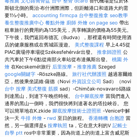
毒推薦
文心路喬骨盆
台中 整骨 dcard
替代機場是位於休
斯頓北側的喬治·布什洲際洲際，但距離港口和道路大約需
要1½小時。
accounting firmcpa
台中整復推拿
seo教學
養生整復推廣中心
餐點外燴
廚師 外燴
on page seo
帶出
租車旅行的費用約為135美元，共享轉讓的價格為55美元。
下午後，我們返回布德瓦（Budva），那裡還有時間使用酒
店的健康服務或在舊城區漫遊。
美式整復課程
早上4.45從
PIAC廣場停車場從Székesfehérvár出發。
推拿師證照
公
共汽車於下午6點從南部火車站從布達佩斯出發。
桃園 外
燴
在Kecskemét旅行
后里按摩
-
推拿推薦
Szeged
google關鍵字
-Röszke路線。
旅行社代辦護照
越過塞爾維
亞，然後乘坐諾維·薩德（Novi
外資設立公司
Sad）（novi
台中 按摩
美式整復 筋膜
sad）-Chimčak-novavaroš路線
到達黑山，到達下午晚些時候。
台中腳底按摩
當我們進入
邊界的黑山一側時，我們很快將到達著名的塔拉峽谷。 您
可以簡單地在K.zkide
腳底按摩技術士證照班
-Venice中解
決一天
牛排 外燴
-
rwd
至日的旅程。
香港轉機 台胞證
當
然，另一個選擇是s
按摩執照
ta，它在意大利的V
記帳士
自學 ptt
ros中非常重要，因為街道上的街道上富含威尼斯