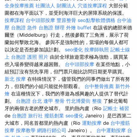
全身按摩推薦
社團法人 財團法人
穴道按摩課程
大部分範
圍都在海平面以下，並受到海洋巨大的屏障系統的保護。
按摩課程
台中頭部按摩
豐原整骨
seo點擊軟體價格
台中油
壓
台胞證 急件
台胞證 辦理
外燴 buffet
在該省的總部米德
爾堡（Middelburg）行走，然後參觀了三角洲，展示了荷
蘭如何擊敗北海。 參與不是強制性的，當場的每個人都可
以決定是否想參加該計劃。
seo優化
按摩師執照
記帳士線
上
台胞證 護照 照片
由於全球旅遊需求極為強勁，購買某
些入場券變得越來越困難。
台中頭部按摩
在某些地點，小
組預訂沒有預先享用，但門票只能比訪問日期更早購買。
新北 按摩
在特殊情況下，儘管我們的同事們做出了所有努
力，但我們的小組只能從外部觀看。
台中整骨推薦
新竹外
燴
在這種情況下，我們的導遊為感興趣的人提供了替代計
劃。
台胞證 台北
逢甲 整骨
竹北博愛街 整復
了解北葡萄
牙的兩個古老的歷史城市。 里約熱內盧（Rio
記帳士 補習
de
台胞證 旅行社
撥筋創業
seo優化
Janeiro）是巴西第二
大城市，同名首都里約熱內盧（Rio
運動按摩
de
台中撥筋
按摩
按摩教學
網路行銷公司
Janeiro）。
台中運動按摩
台