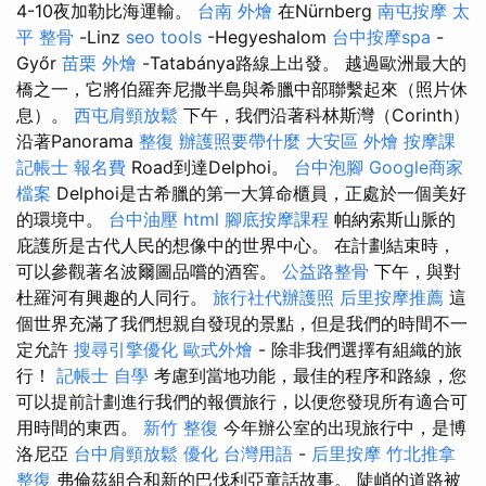
4-10夜加勒比海運輸。
台南 外燴
在Nürnberg
南屯按摩
太
平 整骨
-Linz
seo tools
-Hegyeshalom
台中按摩spa
-
Győr
苗栗 外燴
-Tatabánya路線上出發。 越過歐洲最大的
橋之一，它將伯羅奔尼撒半島與希臘中部聯繫起來（照片休
息）。
西屯肩頸放鬆
下午，我們沿著科林斯灣（Corinth）
沿著Panorama
整復
辦護照要帶什麼
大安區 外燴
按摩課
記帳士 報名費
Road到達Delphoi。
台中泡腳
Google商家
檔案
Delphoi是古希臘的第一大算命櫃員，正處於一個美好
的環境中。
台中油壓
html
腳底按摩課程
帕納索斯山脈的
庇護所是古代人民的想像中的世界中心。 在計劃結束時，
可以參觀著名波爾圖品嚐的酒窖。
公益路整骨
下午，與對
杜羅河有興趣的人同行。
旅行社代辦護照
后里按摩推薦
這
個世界充滿了我們想親自發現的景點，但是我們的時間不一
定允許
搜尋引擎優化
歐式外燴
- 除非我們選擇有組織的旅
行！
記帳士 自學
考慮到當地功能，最佳的程序和路線，您
可以提前計劃進行我們的報價旅行，以便您發現所有適合可
用時間的東西。
新竹 整復
今年辦公室的出現旅行中，是博
洛尼亞
台中肩頸放鬆
優化 台灣用語
-
后里按摩
竹北推拿
整復
弗倫茲組合和新的巴伐利亞童話故事。 陡峭的道路被