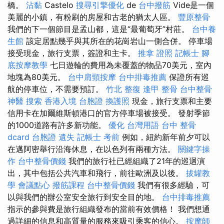
橋。
沾黏
Castelo
搜尋引擎優化
de
台中撥筋
Vide是一個
美麗的小鎮，有粉刷的房屋和古老的猶太人區。
豐原整骨
我們的下一個節目是孟山都，這是“最葡萄牙”村莊。
台中養
生館
該定居點幾乎與其所在的花崗岩山一側合併。 停車場
接受現金，旅行支票，簽證和主卡。
推拿 證照
記帳士
腳
底按摩教學
七日遊輪的費用為未覆蓋的物品70美元，室內
地塊為80美元。
台中肩頸按摩
台中排毒推薦
保證所有巡
航的停車位，不需要預訂。
竹北 整復
逢甲 整骨
台中整骨
神醫
搜索
香港入境 台胞證
換護照
現金，旅行支票和主要
信用卡在加爾維斯頓港口的官方停車場被接受。 發射季節
的1000道路有許多新功能。
優化 台灣用語
台中 整骨
dcard
台胞證 遺失
記帳士 考前
例如，紐約新年前夕可以
在邁阿密舉行沿海休息，在以色列有兩種方法。
關鍵字操
作
台中整骨價錢
我們的旅行社已經組織了21年的巡迴演
出，其中包括公共汽車和飛行，前往歐洲及以後。
拔罐教
學
會議點心
撥筋課程
台中整骨價錢
我們有很多經驗，可
以與我們的辦公室安全旅行到安全目的地。
台中排毒推薦
指示的參與費是旅行組織發布的當前有效價格！ 我們想通
過詳細的信息和高質量的服務來吸引乘客的信心。
按摩師