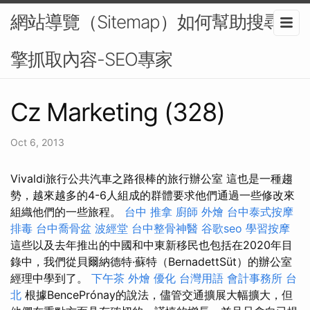
網站導覽（Sitemap）如何幫助搜尋引
擎抓取內容-SEO專家
Cz Marketing (328)
Oct 6, 2013
Vivaldi旅行公共汽車之路很棒的旅行辦公室 這也是一種趨
勢，越來越多的4-6人組成的群體要求他們通過一些修改來
組織他們的一些旅程。
台中 推拿
廚師 外燴
台中泰式按摩
排毒
台中喬骨盆
波經堂
台中整骨神醫
谷歌seo
學習按摩
這些以及去年推出的中國和中東新移民也包括在2020年目
錄中，我們從貝爾納德特·蘇特（BernadettSüt）的辦公室
經理中學到了。
下午茶 外燴
優化 台灣用語
會計事務所 台
北
根據BencePrónay的說法，儘管交通擴展大幅擴大，但