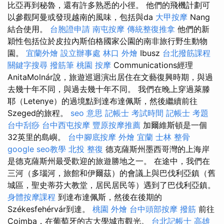
比亞再到秘魯，還有許多熟悉的小徑。 他們的飛機計劃可
以參觀阿曼或發現越南的風味，包括與da
大甲按摩
Nang
結合使用。
台胞證申請
南屯按摩
傳統整復推拿
他們的新
穎性包括位於皮拉內斯伯格國家公園的南非旅行野生動物
園。
宜蘭外燴
設立辦事處
林口 外燴
Ibusz
台北撥筋課程
關鍵字搜尋
撥筋筆
桃園 按摩
Communications經理
AnitaMolnár說，旅遊巡迴演出居住在文藝復興時期，與過
去幾十年不同，與過去幾十年不同。 我們在晚上穿過萊滕
耶（Letenye）的過境點到達布達佩斯，然後繼續前往
Szeged的旅程。
seo 意思
記帳士 考試時間
記帳士 考題
台中刮痧
台中西屯按摩
豐原按摩推薦
加爾維斯頓是一個
32英里的島嶼。
台中腳底按摩
外燴 宜蘭
士林 整骨
google seo教學
北投 整復
德克薩斯州墨西哥灣的上海岸
是德克薩斯州最受歡迎的旅遊勝地之一。 在途中，我們在
三河（多瑙河，旅館和伊爾茲）的會議上與巴伐利亞鎮（舊
城區，聖史蒂芬大教堂，居民居民等）遇到了巴伐利亞鎮。
身體按摩課程
到達布達佩斯，然後在後期的
Székesfehérvár到達。
桃園 外燴
台中頭部按摩
撥筋
前往
Coimba，在葡萄牙的古大學城市觀光。
台北記帳士
高雄