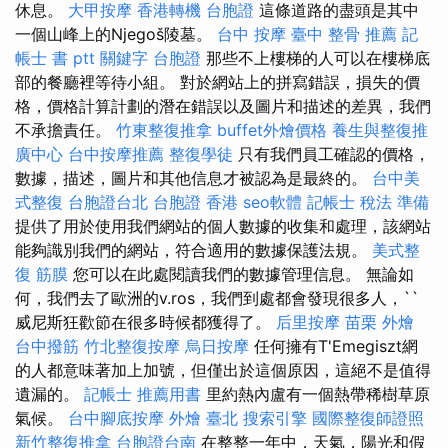
休息。
大甲按摩
香港轉機 台胞證
這條道路的盡頭是其中
一個山峰上的Njegoš陵墓。
台中 按摩
臺中 整骨 推薦
記
帳士 書 ptt
關鍵字
台胞證
那些不上樓梯的人可以在樓梯底
部的餐廳裡等待小組。 對於網站上的拼寫錯誤，損失的價
格，價格計算計劃的潛在錯誤以及圖片和描述的差異，我們
不承擔責任。
竹東整復推拿
buffet外燴價格
養生與整復推
廣中心
台中按摩推薦
整復學徒
只有我們員工確認的價格，
數據，描述，圖片和其他信息才被認為是最終的。
台中美
式整復
台胞證台北
台胞證 香港
seo軟體
記帳士 稅法 準備
提供了用於使用我們網站的個人數據的收集和處理，該網站
能夠識別我們的網站，符合適用的數據保護法規。
美式整
復 筋膜
您可以在此處閱讀我們的數據管理信息。 無論如
何，我們去了歐洲的v.ros，我們到處都會發現很多人，``
威尼斯狂歡節在很多時候都獲得了。
后里按摩
苗栗 外燴
台中撥筋
竹北整復按摩
烏日按摩
任何擁有T'Emegiszt網
的人都意味著加上加號，但僅出於這個原因，這絕不是值得
遺漏的。
記帳士 推薦用書
里約熱內盧有一個熱帶稀樹草原
氣候。
台中腳底按摩
外燴 臺北
搜索引擎
國際整復師證照
新竹整復推拿
台胞證台南
在整整一年中，天氣，陽光和假