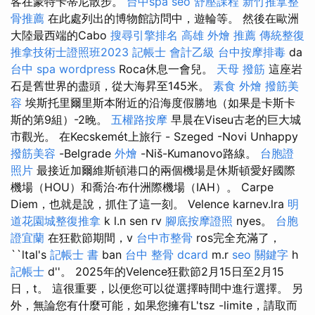
客在蒙特卡蒂尼散步。
台中spa
seo
舒壓課程
新竹推拿整
骨推薦
在此處列出的博物館訪問中，遊輪等。 然後在歐洲
大陸最西端的Cabo
搜尋引擎排名
高雄 外燴 推薦
傳統整復
推拿技術士證照班2023
記帳士 會計乙級
台中按摩排毒
da
台中 spa
wordpress
Roca休息一會兒。
天母 撥筋
這座岩
石是舊世界的盡頭，從大海昇至145米。
素食 外燴
撥筋美
容
埃斯托里爾里斯本附近的沿海度假勝地（如果是卡斯卡
斯的第9組）-2晚。
五權路按摩
早晨在Viseu古老的巨大城
市觀光。 在Kecskemét上旅行 - Szeged -Novi Unhappy
撥筋美容
-Belgrade
外燴
-Niš-Kumanovo路線。
台胞證
照片
最接近加爾維斯頓港口的兩個機場是休斯頓愛好國際
機場（HOU）和喬治·布什洲際機場（IAH）。 Carpe
Diem，也就是說，抓住了這一刻。 Velence karnev.lra
明
道花園城整復推拿
k l.n sen rv
腳底按摩證照
nyes。
台胞
證宜蘭
在狂歡節期間，v
台中市整骨
ros完全充滿了，
``ltal's
記帳士 書
ban
台中 整骨 dcard
m.r
seo 關鍵字
h
記帳士
d''。 2025年的Velence狂歡節2月15日至2月15
日，t。 這很重要，以便您可以從選擇時間中進行選擇。 另
外，無論您有什麼可能，如果您擁有L'tsz -limite，請取而