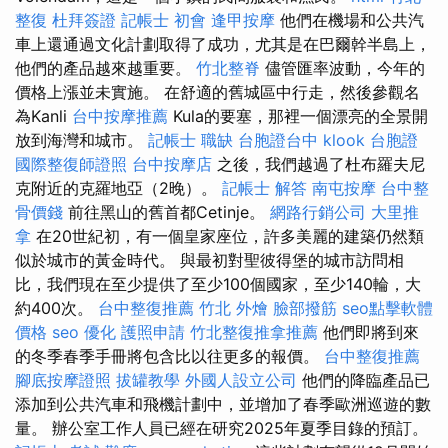
整復
杜拜簽證
記帳士 初會
逢甲按摩
他們在機場和公共汽
車上還通過文化計劃取得了成功，尤其是在巴爾幹半島上，
他們的產品越來越重要。
竹北整脊
儘管匯率波動，今年的
價格上漲並未實施。 在舒適的舊城區中行走，然後參觀名
為Kanli
台中按摩推薦
Kula的要塞，那裡一個漂亮的全景開
放到海灣和城市。
記帳士 職缺
台胞證台中
klook 台胞證
國際整復師證照
台中按摩店
之後，我們越過了杜布羅夫尼
克附近的克羅地亞（2晚）。
記帳士 解答
南屯按摩
台中整
骨價錢
前往黑山的舊首都Cetinje。
網路行銷公司
大里推
拿
在20世紀初，有一個皇家座位，許多美麗的建築仍然類
似於城市的黃金時代。 與最初對聖彼得堡的城市訪問相
比，我們現在至少提供了至少100個國家，至少140輪，大
約400次。
台中整復推薦
竹北 外燴
臉部撥筋
seo點擊軟體
價格
seo 優化
護照申請
竹北整復推拿推薦
他們即將到來
的冬季春季手冊將包含比以往更多的報價。
台中整復推薦
腳底按摩證照
拔罐教學
外國人設立公司
他們的降臨產品已
添加到公共汽車和飛機計劃中，並增加了春季歐洲巡遊的數
量。 辦公室工作人員已經在研究2025年夏季目錄的預訂。