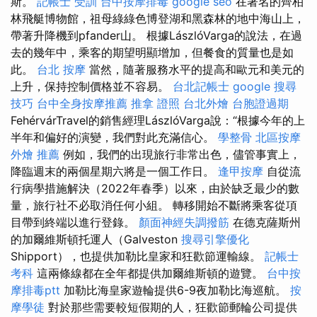
斯。
記帳士 受訓
台中按摩排毒
google seo
在著名的齊柏
林飛艇博物館，祖母綠綠色博登湖和黑森林的地中海山上，
帶著升降機到pfander山。 根據LászlóVarga的說法，在過
去的幾年中，乘客的期望明顯增加，但餐食的質量也是如
此。
台北 按摩
當然，隨著服務水平的提高和歐元和美元的
上升，保持控制價格並不容易。
台北記帳士
google 搜尋
技巧
台中全身按摩推薦
推拿 證照
台北外燴
台胞證過期
FehérvárTravel的銷售經理LászlóVarga說：“根據今年的上
半年和偏好的演變，我們對此充滿信心。
學整骨
北區按摩
外燴 推薦
例如，我們的出現旅行非常出色，儘管事實上，
降臨週末的兩個星期六將是一個工作日。
逢甲按摩
自從流
行病學措施解決（2022年春季）以來，由於缺乏最少的數
量，旅行社不必取消任何小組。 轉移開始不斷將乘客從項
目帶到終端以進行登錄。
顏面神經失調撥筋
在德克薩斯州
的加爾維斯頓托運人（Galveston
搜尋引擎優化
Shipport），也提供加勒比皇家和狂歡節運輸線。
記帳士
考科
這兩條線都在全年都提供加爾維斯頓的遊覽。
台中按
摩排毒ptt
加勒比海皇家遊輪提供6-9夜加勒比海巡航。
按
摩學徒
對於那些需要較短假期的人，狂歡節郵輪​​公司提供