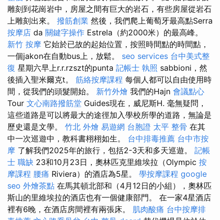
雕刻到花崗岩中，房屋之間有巨大的岩石，有些房屋從岩石
上雕刻出來。
撥筋創業
然後，我們爬上葡萄牙最高點Serra
按摩店
da
關鍵字操作
Estrela（約2000米）的最高峰。
新竹 按摩
它始於已故的起始位置，按照時間點的時間點，
一個jakon在自動bus上，放鬆。
seo services
台中美式整
復
星期六早上r.r.rzszt的punta
記帳士 執照
sabbioni，然
後插入聖米爾克t。
筋絡按摩課程
每個人都可以自由使用時
間，從我們的頭髮開始。
新竹外燴
我們的Hajn
會議點心
Tour
文心南路撥筋堂
Guides現在，威尼斯H. 毫無疑問，
這些道路是可以將最大的途徑加入學校所學的道路，無論是
歷史還是文學。
竹北 外燴
易遊網 台胞證
太平 整骨
在其
中一次巡遊中，教科書栩栩如生。
台中排毒推薦
台中市按
摩
了解我們2025年的旅行，包括2-3天和多天巡遊。
記帳
士 職缺
23和10月23日，奧林匹克里維埃拉（Olympic
按
摩課程
腰痛
Riviera）的酒店為5星。
學按摩課程
google
seo
外燴茶點
在馬其頓北部和（4月12日的小組），奧林匹
斯山的里維埃拉的酒店也有一個健康部門。 在一家4星酒店
裡有6晚，在酒店房間裡有兩張床。
肌肉酸痛
台中按摩排