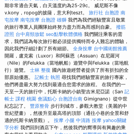
期非常適合天氣，白天溫度約為25-29c。 威尼斯不像
v.kony，ropog的披薩，意大利teszt。
旅行社 台胞證
南
屯按摩
南屯按摩
台胞證 雄獅
我們為我們經驗豐富且敬業
的旅行專業人員團隊始終努力盡力而為而感到自豪。
撥筋
證照
台中肩頸放鬆
seo點擊軟體價格
我們關注乘客的需
求，我們認為每次旅行都必須提供獨特而令人難忘的體驗，
因此我們仔細計劃了所有細節。
全身按摩
台中國術館推薦
開羅，盧克索（Luxor）和阿蘇恩（Assuan）在尼羅河
（Nile）的Felukka（當地帆船）遊覽中與Felukka（當地航
行）遊覽。
士林 整復
國內旅遊經營者提供了所有折扣的全
部原始優惠。
記帳士 執照
尋找我們經驗豐富的旅行專家，
他們將盡最大努力找到最適合您需求的旅程。 在我們的一
天至一天的旅行中，托斯卡納的小鎮聖吉米尼亞諾（San
記
帳士 課程 桃園
會議點心
台胞證台南
Gimignano）從中世
紀忘記了。
豐原整骨
步行到城市，參觀大教堂（美麗的中
世紀壁畫），然後升至最高塔的頂部（通往小巷的全景和舒
適的托斯卡納景觀）。
按摩 小腿
中清路 按摩
yahoo關鍵
字分析
我們回到酒店下午，然後我們的嚮導與有興趣的乘