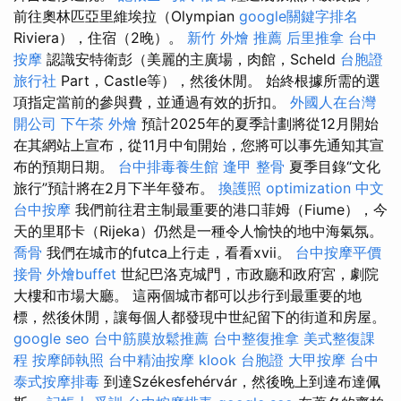
前往奧林匹亞里維埃拉（Olympian
google關鍵字排名
Riviera），住宿（2晚）。
新竹 外燴 推薦
后里推拿
台中
按摩
認識安特衛彭（美麗的主廣場，肉館，Scheld
台胞證
旅行社
Part，Castle等），然後休閒。 始終根據所需的選
項指定當前的參與費，並通過有效的折扣。
外國人在台灣
開公司
下午茶 外燴
預計2025年的夏季計劃將從12月開始
在其網站上宣布，從11月中旬開始，您將可以事先通知其宣
布的預期日期。
台中排毒養生館
逢甲 整骨
夏季目錄“文化
旅行”預計將在2月下半年發布。
換護照
optimization 中文
台中按摩
我們前往君主制最重要的港口菲姆（Fiume），今
天的里耶卡（Rijeka）仍然是一種令人愉快的地中海氣氛。
喬骨
我們在城市的futca上行走，看看xvii。
台中按摩平價
接骨
外燴buffet
世紀巴洛克城門，市政廳和政府宮，劇院
大樓和市場大廳。 這兩個城市都可以步行到最重要的地
標，然後休閒，讓每個人都發現中世紀留下的街道和房屋。
google seo
台中筋膜放鬆推薦
台中整復推拿
美式整復課
程
按摩師執照
台中精油按摩
klook 台胞證
大甲按摩
台中
泰式按摩排毒
到達Székesfehérvár，然後晚上到達布達佩