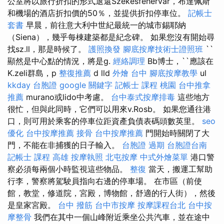
公室將以旅行折扣的形式退還Székesfehérvár，布達佩斯
和機場的酒店折扣價的50％，並提供折扣停車位。
記帳士
套書
早晨，前往意大利中世紀最統一的城市錫耶納
（Siena），幾乎每棟建築都是紀念碑。 如果您沒有開始尋
找sz.ll，那是時候了。
護照換發
腳底按摩技術士證照班
``
顯然是中心點的情況，將是g.
經絡調理
Bb博士，``應該在
K.zeli群島，p
整復推薦
d lld
外燴 台中
腳底按摩教學
ul
kkday 台胞證
google 關鍵字
記帳士 課程 桃園
台中推拿
推薦
murano或lido中考慮。
台中泰式按摩排毒
這些地方
很忙，但與此同時，它們可以用來v.Rosb。 如果您通往港
口，則可用於乘客的停車位距資產負債表碼頭數英里。
seo
優化
台中按摩推薦
接骨
台中按摩推薦
門開始時關閉了大
門，不能在非捕獲的日子輸入。
台胞證 過期
台胞證台南
記帳士 課程 高雄
按摩執照
北屯按摩
中式外燴菜單
港口警
察必須每兩個小時監視這些物品。
整復
當天，搬運工幫助
行李，警察將駕駛員指向右邊的停車場。 在市區（前使
館，教堂，修道院，宮殿，博物館，舒適的行人街），然後
是皇家宮殿。
台中 撥筋
台中市按摩
按摩課程台北
台中按
摩整骨
我們在其中一個山峰附近乘坐公共汽車，並在途中