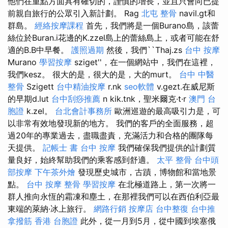
他們在重點方面具有確切的，謹慎的增長，並且只會向已提
前親自旅行的公眾引入新計劃。 Rag
北屯 整骨
navil.gt和
群島。
經絡按摩課程
首先，我們將是一個Burano島，該蕾
絲位於Buran.i花邊的K.zzel島上的蕾絲島上，或者可能在舒
適的B.B中早餐。
護照過期
然後，我們``Thaj.zs
台中 按摩
Murano
學習按摩
sziget''，在一個網站中，我們在這裡，
我們kesz。 很大的是，很大的是，大的murt。
台中 中醫
整骨
Szigett
台中精油按摩
r.nk
seo軟體
v.gezt.在威尼斯
的早期d.lut
台中刮痧推薦
n kik.tnk，聖米爾克·t·r
澳門 台
胞證
k.zel。
台北會計事務所
歐洲巡遊的最高吸引力是，可
以非常有效地發現新的地方。 我們的客戶的全面服務，超
過20年的專業過去，盡職盡責，充滿活力和合格的團隊每
天提供。
記帳士 書
台中 按摩
我們確保我們提供的計劃質
量良好，始終幫助我們的乘客感到舒適。
太平 整骨
台中頭
部按摩
下午茶外燴
發現歷史城市，古蹟，博物館和當地景
點。
台中 按摩 整骨
學習按摩
在北極道路上，第一次將一
群人推向永恆的霜凍和塵土，在那裡我們可以在西伯利亞最
東端的萊納·冰上旅行。
網路行銷
按摩店
台中整復
台中推
拿撥筋
香港 台胞證
此外，從一月到5月，從中國到埃塞俄