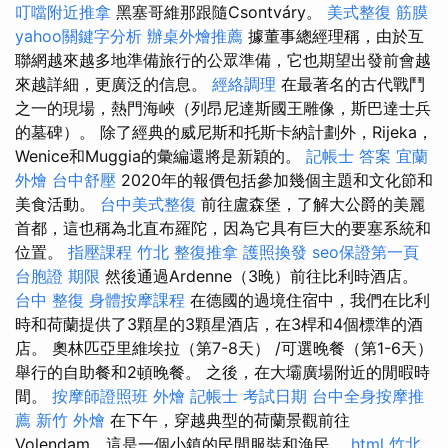
叮噹附近推拿
黑塞哥維那跟隨Csontváry。
美式整復 筋膜
yahoo關鍵字分析
辦桌外燴推薦
據董事總經理稱，由於互
聯網越來越多地準備旅行的公眾準備，它也期望出發前會越
來越詳細，更廣泛的信息。
經絡調理
在最著名的古代戰鬥
之一的現場，熱門海峽（列昂尼達斯國王雕像，斯巴達士兵
的墓碑）。 除了經典的威尼斯和托斯卡納計劃外，Rijeka，
Wenice和Muggia的彙編還將是新穎的。
記帳士 答案
宜蘭
外燴
台中舒壓
2020年的報價包括參加幾個主題和文化節和
美食活動。
台中美式整復
前往盧森堡，了解大公爵的美麗
首都，這也稱為北直布羅陀，因為它具有巨大的要塞系統和
位置。
指壓課程
竹北 整復推拿
護照換發
seo保證第一頁
台胞證 期限
然後通過Ardenne（3晚）前往比利時酒店。
台中 整復
身體按摩課程
在德國的過境住宿中，我們在比利
時和荷蘭提供了3顆星的3顆星酒店，在3桿和4個標準的酒
店。 奧林匹亞里維埃拉（第7-8天） /可選晚餐（第1-6天）
舉行的自助餐和2頓晚餐。 之後，在大壩廣場附近的閒暇時
間。
按摩師證照班
外燴
記帳士 考試日期
台中全身按摩推
薦
新竹 外燴
在下午，穿越典型的荷蘭景觀前往
Volendam，這是一個小鎮的民間服裝和漁民。
html
竹北