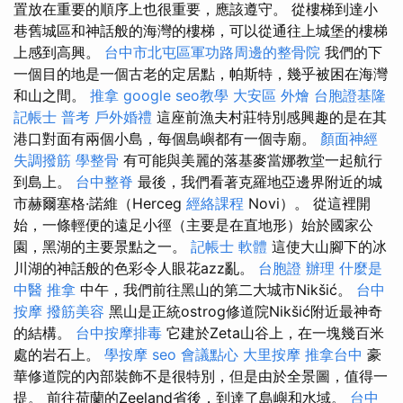
置放在重要的順序上也很重要，應該遵守。 從樓梯到達小
巷舊城區和神話般的海灣的樓梯，可以從通往上城堡的樓梯
上感到高興。
台中市北屯區軍功路周邊的整骨院
我們的下
一個目的地是一個古老的定居點，帕斯特，幾乎被困在海灣
和山之間。
推拿
google seo教學
大安區 外燴
台胞證基隆
記帳士 普考
戶外婚禮
這座前漁夫村莊特別感興趣的是在其
港口對面有兩個小島，每個島嶼都有一個寺廟。
顏面神經
失調撥筋
學整骨
有可能與美麗的落基麥當娜教堂一起航行
到島上。
台中整脊
最後，我們看著克羅地亞邊界附近的城
市赫爾塞格·諾維（Herceg
經絡課程
Novi）。 從這裡開
始，一條輕便的遠足小徑（主要是在直地形）始於國家公
園，黑湖的主要景點之一。
記帳士 軟體
這使大山腳下的冰
川湖的神話般的色彩令人眼花azz亂。
台胞證 辦理
什麼是
中醫 推拿
中午，我們前往黑山的第二大城市Nikšić。
台中
按摩
撥筋美容
黑山是正統ostrog修道院Nikšić附近最神奇
的結構。
台中按摩排毒
它建於Zeta山谷上，在一塊幾百米
處的岩石上。
學按摩
seo
會議點心
大里按摩
推拿台中
豪
華修道院的內部裝飾不是很特別，但是由於全景圖，值得一
提。 前往荷蘭的Zeeland省後，到達了島嶼和水域。
台中