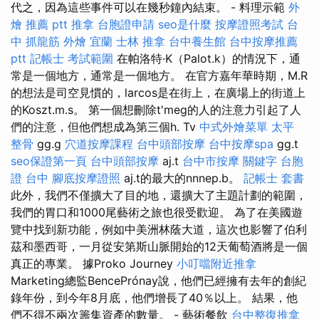
代之，因為這些事件可以在幾秒鐘內結束。 - 料理示範
外
燴 推薦 ptt
推拿
台胞證申請
seo是什麼
按摩證照考試
台
中 抓龍筋
外燴 宜蘭
士林 推拿
台中養生館
台中按摩推薦
ptt
記帳士 考試範圍
在帕洛特·K（Palot.k）的情況下，通
常是一個地方，通常是一個地方。 在官方嘉年華時期，M.R
的想法是司空見慣的，larcos是在街上，在廣場上的街道上
的Koszt.m.s。 第一個想刪除t'meg的人的注意力引起了人
們的注意，但他們想成為第三個h. Tv
中式外燴菜單
太平
整骨
gg.g
穴道按摩課程
台中頭部按摩
台中按摩spa
gg.t
seo保證第一頁
台中頭部按摩
aj.t
台中市按摩
關鍵字
台胞
證 台中
腳底按摩證照
aj.t的最大的nnnep.b。
記帳士 套書
此外，我們不僅擴大了目的地，還擴大了主題計劃的範圍，
我們的胃口和1000尾藝術之旅也很受歡迎。 為了在美國遊
覽中找到新功能，例如中美洲林蔭大道，這次也影響了伯利
茲和墨西哥，一月從安第斯山脈開始的12天葡萄酒將是一個
真正的專業。 據Proko Journey
小叮噹附近推拿
Marketing總監BencePrónay說，他們已經擁有去年的創紀
錄年份，到今年8月底，他們增長了40％以上。 結果，他
們不得不兩次籌集資產的數量。 - 藝術餐飲
台中整復推拿