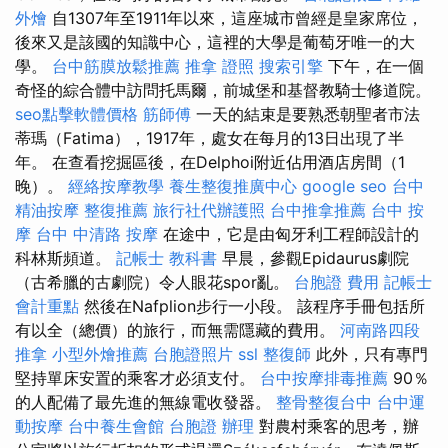
外燴
自1307年至1911年以來，這座城市曾經是皇家席位，
後來又是該國的知識中心，這裡的大學是葡萄牙唯一的大
學。
台中筋膜放鬆推薦
推拿 證照
搜索引擎
下午，在一個
奇怪的綜合體中訪問托馬爾，前城堡和基督教騎士修道院。
seo點擊軟體價格
筋師傅
一天的結束是要熟悉朝聖者市法
蒂瑪（Fatima），1917年，處女在每月的13日出現了半
年。 在查看挖掘區後，在Delphoi附近佔用酒店房間（1
晚）。
經絡按摩教學
養生整復推廣中心
google seo
台中
精油按摩
整復推薦
旅行社代辦護照
台中推拿推薦
台中 按
摩
台中 中清路 按摩
在途中，它是由匈牙利工程師設計的
科林斯頻道。
記帳士 教科書
早晨，參觀Epidaurus劇院
（古希臘的古劇院）令人眼花spor亂。
台胞證 費用
記帳士
會計重點
然後在Nafplion步行一小段。 該程序手冊包括所
有以全（總價）的旅行，而無需隱藏的費用。
河南路四段
推拿
小型外燴推薦
台胞證照片
ssl
整復師
此外，只有專門
堅持單床安置的乘客才必須支付。
台中按摩排毒推薦
90％
的人配備了最先進的無線電收發器。
整骨整復台中
台中運
動按摩
台中養生會館
台胞證 辦理
對農村乘客的思考，辦