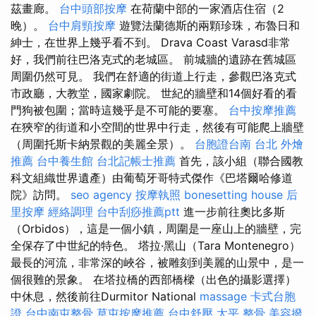
茲畫廊。
台中頭部按摩
在荷蘭中部的一家酒店住宿（2
晚）。
台中肩頸按摩
遊覽法蘭德斯的兩顆珍珠，布魯日和
紳士，在世界上幾乎看不到。 Drava Coast Varasd非常
好，我們前往巴洛克式的老城區。 前城牆的遺跡在舊城區
周圍仍然可見。 我們在舒適的街道上行走，參觀巴洛克式
市政廳，大教堂，國家劇院。 世紀的牆壁和14個好看的看
門狗被包圍；當時這幾乎是不可能的要塞。
台中按摩推薦
在狹窄的街道和小空間的世界中行走，然後有可能爬上牆壁
（周圍托斯卡納景觀的美麗全景）。
台胞證台南
台北 外燴
推薦
台中養生館
台北記帳士推薦
首先，該小組（聯合國教
科文組織世界遺產）由葡萄牙哥特式傑作《巴塔爾哈修道
院》訪問。
seo agency
按摩執照
bonesetting house
后
里按摩
經絡調理
台中刮痧推薦ptt
進一步前往奧比多斯
（Orbidos），這是一個小鎮，周圍是一座山上的牆壁，完
全保存了中世紀的特色。 塔拉·黑山（Tara Montenegro）
最長的河流，非常深的峽谷，被雕刻到美麗的山景中，是一
個很難的景象。 在塔拉橋的西部橋樑（出色的攝影選擇）
中休息，然後前往Durmitor National
massage
卡式台胞
證
台中南屯整骨
草屯按摩推薦
台中舒壓
太平 整骨
美容撥