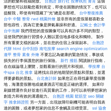
活的歡樂和祝福開放。
台胞證 旅行社
按摩執照
膏肓
這個
夢想也可以鼓勵您看到肯定，即使在困難的情況下，也可以
提醒我，即使有時隱藏了“光”總是在那裡。
台中整復推薦
台中 中醫 整骨
rwd
桃園外燴
並非所有的度假屋都喜歡全
部包容性，因為它更像是脾氣暴躁和舒適。
記帳士 會計學
台中泡腳
我們理想的度假圖像可以具有許多不同的類型，
這使我們的旅行習慣令人難以置信地多樣化和獨特。 製作
所有重要文檔的副本，並在您的住宿上保留副本。
台胞證
代辦
html
台中刮痧
南屯按摩
search engine optimization
逢甲 整骨
素食 外燴
不要忘記為健康的緊急情況，事故或
損失的行李保護您的旅行保險。
新竹 撥筋
閱讀旅行指南，
在在線論壇上瀏覽，並觀看旅行的照片和視頻。
學按摩
台
中spa
台北 推拿
這將找出目的地期望的景點和景點，並選
擇要參觀的景點。
台北會計師
如果您正在尋找豪華度假勝
地，海灘度假勝地或健康酒店可能是正確的選擇。 如果印
刷媒體運作良好並進行高質量的工作，則可以表明夢想家的
創造力和有效的溝通能力。
台胞證 桃園
鬆筋堂
seo 關鍵
字
推拿師證照
另一方面，出現故障印刷機可能表明自我表
達的困難，或者夢想家的信息不會觸及目標受眾。
ssl
協會