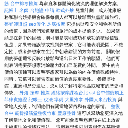
筋
台中排毒推薦
為家庭和群體簡化物流的理想解決方案。
記帳士 名師
台胞證 申請
歐式外燴
兒童計劃，成人健康服
務和聯合娛樂機會確保每個人都可以放鬆而無需組織旅行。
整脊師證照
seo優化
足底按摩
它提供財務安全和物有所值
的價值，因為我們知道整個旅行的成本提前多少。 如果箭
頭是在夢中的目標，則可能是表明成功和成功的積極信號。
但是，如果箭頭誤導或找到夢想家，它可能表明恐懼，不確
定性，或者夢想家在生活中朝著錯誤的方向前進。 關於假
期的夢想通常反映出放鬆和退出日常工作的願望。 他們可
能表明需要夢想家消除壓力和自己花費的時間。 夢中的有
價值的項鍊可以表明夢想家引以為傲的內在價值觀或特性。
同時，它還可以警告表面價值的過度重要性。 參觀博物
館，畫廊和歷史遺址，您可以了解特定地區或城市的歷史和
傳統。
外燴
按摩 推薦
經絡按摩課程台北
ssl
台中體態矯正
菲律賓簽證
記帳士 稅法 準備
大里推拿
外國人來台投資
與
當地人交談，詢問他們有關當地習俗和有趣的事情。
整復
台中
筋骨撥筋堂整復竹東
豐原整骨
這可以幫助您更深入地
了解當地文化和價值觀。 您可能會表明您應該在紙上放置
未經處理的情緒或想法。 這個夢想也可能表明您在某種情