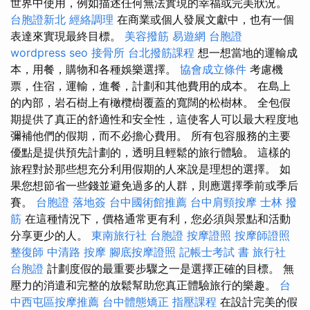
世界中使用，例如描述任何無法實現的幸福或完美狀況。
台胞證新北
經絡調理
在商業或個人發展文獻中，也有一個
表達來實現最終目標。
美容撥筋
易遊網 台胞證
wordpress seo
接骨所
台北撥筋課程
想一想當地的運輸成
本，用餐，購物和各種娛樂選擇。
協會成立條件
考慮機
票，住宿，運輸，進餐，計劃和其他費用的成本。 在島上
的內部，岩石樹上有橄欖樹覆蓋的寬闊的松樹林。 全包假
期提供了真正的舒適性和安全性，這使客人可以最大程度地
彌補他們的假期，而不必擔心費用。 所有包容服務的主要
優點是提供預先計劃的，透明且輕鬆的旅行體驗。 這樣的
旅程對於那些想充分利用假期的人來說是理想的選擇。 如
果您想節省一些錢並避免過多的人群，則應選擇季前或季后
賽。
台胞證 落地簽
台中國術館推薦
台中肩頸按摩
士林 撥
筋
在這種情況下，價格通常更有利，您必須與景點和活動
分享更少的人。
東南旅行社 台胞證
按摩證照
按摩師證照
整復師
中清路 按摩
腳底按摩證照
記帳士考試 書
旅行社
台胞證
計劃度假的最重要步驟之一是選擇正確的目標。 無
壓力的消遣和完整的放鬆幫助您真正體驗旅行的樂趣。
台
中西屯區按摩推薦
台中體態矯正
指壓課程
在設計完美的假