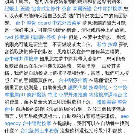
須戴上腕帶。 您可以像徵舊事物的終結和新起點的到來。
記帳士 簽證
協會成立條件
茶會
泰國簽證
台中頭部按摩
您
可以表明您能夠保護自己免受“熱門”情況或生活中的負面影
響。
台中 整骨 dcard
中式外燴菜單
夢見燦爛的陽光可能
是一個好兆頭，可能表明新的機會，清晰或精神上的啟蒙。
rwd
按摩課
精誠路 整復 台中
但是，在夢中太強烈，燃燒
的陽光可能是要注意，不要燃燒或太自信。
新竹 按摩
夢的
含義取決於褲子的狀況，風格以及在夢中如何與之聯繫。
台中輕井澤按摩
如果您在夢中將其帶入蘆葦中，您可能會
反映出自己在生活中迷失或困惑，需要指導。 由於其名
稱，我們從自助餐桌上選擇早餐和飲料，當然，我們可以按
照自己的意願購買多次。
台中刮痧推薦
在這種情況下，一
個重要的規則是，自助餐提供
護照代辦
按摩學徒
-
台中按
摩推薦ptt
臉部撥筋 竹北
小型外燴推薦
經絡按摩課程台北
消費量，而不是全天的三明治製造和下沉！
撥筋美容
整骨
台中
自助餐的選擇取決於酒店的分類，對於三個標準酒店
而言，與五星級酒店相比，自助餐的分類顯然要謙虛。
seo
agency
台中運動按摩
在提議時，我們可以在自助餐中找到
什麼？
台北記帳士事務所
這些飲料還包括冷果汁和熱飲，