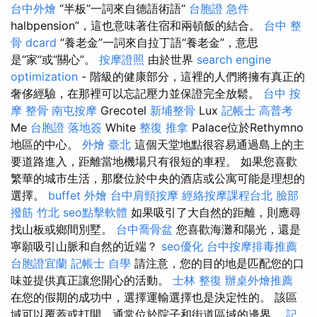
台中外燴
“半板”一詞來自德語術語“
台胞證 急件
halbpension”，這也意味著住宿和兩頓飯的結合。
台中 整
骨 dcard
“養老金”一詞來自拉丁語“養老金”，意思
是“家”或“關心”。
按摩證照
由於世界
search engine
optimization
- 階級的健康部分，這裡的人們將擁有真正的
奢侈經驗，在那裡可以忘記壓力並保證完全放鬆。
台中 按
摩 整骨
南屯按摩
Grecotel
新埔整骨
Lux
記帳士 高普考
Me
台胞證 落地簽
White
整復 推拿
Palace位於Rethymno
地區的中心。
外燴 臺北
這個天堂地點很容易通過島上的主
要道路進入，距離當地機場只有很短的車程。 如果您喜歡
繁華的城市生活，那麼位於中央的酒店或公寓可能是理想的
選擇。
buffet 外燴
台中肩頸按摩
經絡按摩課程台北
臉部
撥筋 竹北
seo點擊軟體
如果吸引了大自然的距離，則應尋
找山板或鄉間別墅。
台中喬骨盆
您喜歡海灘和陽光，還是
寧願吸引山脈和自然的近端？
seo優化
台中按摩排毒推薦
台胞證宜蘭
記帳士 自學
請注意，您的目的地是匹配您的口
味並提供真正讓您開心的活動。
士林 整復
辦桌外燴推薦
在您的假期的成功中，選擇運輸選擇也是決定性的。 該區
域可以覆蓋或打開，通常位於院子和街道區域的邊界。
記