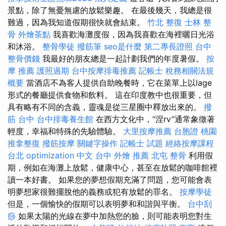
景點，除了無憂無慮的放鬆樂趣。 在最後幾天，我總是很
難過，因為我知道假期很快就會結束。
竹北 整復
士林 整
骨
外燴茶點
我喜歡海灘度假，因為我喜歡在海裡曬日光浴
和沐浴。
整骨學徒
撥筋筆
seo是什麼
第二專長證照
台中
整骨價錢
我最好的朋友總是一起計劃我們的年度暑假。
按
摩 推薦
護照過期
台中按摩排毒推薦
記帳士 稅務相關法規
概要
當酒店不為客人提供自助晚餐時，它在菜單上以lage
形式的餐廳提供食物和飲料。 這在印度教中也很重要，但
具有略有不同的含義，靈魂是從三星圈中釋放出來的。
撥
筋 台中
台中排毒養生館
在西方文化中，“涅rv”通常象徵著
輕度，幸福和特殊的先驗體驗。
大里按摩推薦
台胞證 桃園
推拿整復
撥筋按摩
關鍵字操作
記帳士 試題
經絡按摩課程
台北
optimization 中文
台中 外燴 推薦
北屯 整骨
利用假
期，例如在海灘上放鬆，健康中心，甚至在放鬆的咖啡館裡
讀一本好書。 如果您的夢想假期充滿了問題，您可能會表
明夢想家很難擺脫他的義務或犯有放鬆的罪名。
按摩學徒
但是，一個愉快的假期可以表明夢和和諧與平衡。
台中刮
痧
如果太陽的光線在夢中加熱您的臉，則可能表明您對生