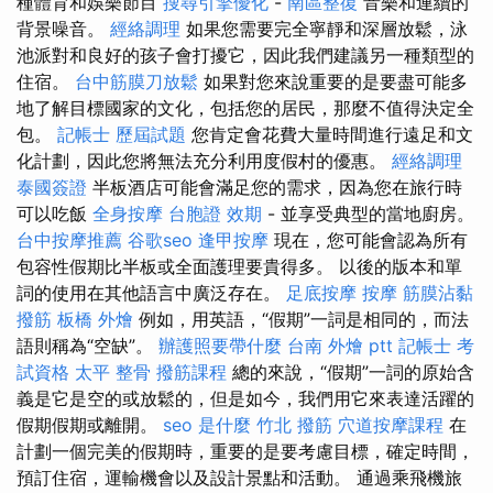
種體育和娛樂節目
搜尋引擎優化
-
南區整復
音樂和連續的
背景噪音。
經絡調理
如果您需要完全寧靜和深層放鬆，泳
池派對和良好的孩子會打擾它，因此我們建議另一種類型的
住宿。
台中筋膜刀放鬆
如果對您來說重要的是要盡可能多
地了解目標國家的文化，包括您的居民，那麼不值得決定全
包。
記帳士 歷屆試題
您肯定會花費大量時間進行遠足和文
化計劃，因此您將無法充分利用度假村的優惠。
經絡調理
泰國簽證
半板酒店可能會滿足您的需求，因為您在旅行時
可以吃飯
全身按摩
台胞證 效期
- 並享受典型的當地廚房。
台中按摩推薦
谷歌seo
逢甲按摩
現在，您可能會認為所有
包容性假期比半板或全面護理要貴得多。 以後的版本和單
詞的使用在其他語言中廣泛存在。
足底按摩
按摩
筋膜沾黏
撥筋
板橋 外燴
例如，用英語，“假期”一詞是相同的，而法
語則稱為“空缺”。
辦護照要帶什麼
台南 外燴 ptt
記帳士 考
試資格
太平 整骨
撥筋課程
總的來說，“假期”一詞的原始含
義是它是空的或放鬆的，但是如今，我們用它來表達活躍的
假期假期或離開。
seo 是什麼
竹北 撥筋
穴道按摩課程
在
計劃一個完美的假期時，重要的是要考慮目標，確定時間，
預訂住宿，運輸機會以及設計景點和活動。 通過乘飛機旅