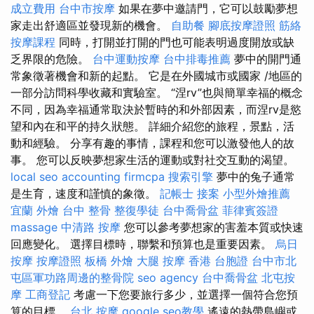
成立費用
台中市按摩
如果在夢中邀請門，它可以鼓勵夢想
家走出舒適區並發現新的機會。
自助餐
腳底按摩證照
筋絡
按摩課程
同時，打開並打開的門也可能表明過度開放或缺
乏界限的危險。
台中運動按摩
台中排毒推薦
夢中的開門通
常象徵著機會和新的起點。 它是在外國城市或國家 /地區的
一部分訪問科學收藏和實驗室。 “涅rv”也與簡單幸福的概念
不同，因為幸福通常取決於暫時的和外部因素，而涅rv是慾
望和內在和平的持久狀態。 詳細介紹您的旅程，景點，活
動和經驗。 分享有趣的事情，課程和您可以激發他人的故
事。 您可以反映夢想家生活的運動或對社交互動的渴望。
local seo
accounting firmcpa
搜索引擎
夢中的兔子通常
是生育，速度和謹慎的象徵。
記帳士 接案
小型外燴推薦
宜蘭 外燴
台中 整骨
整復學徒
台中喬骨盆
菲律賓簽證
massage
中清路 按摩
您可以參考夢想家的害羞本質或快速
回應變化。 選擇目標時，聯繫和預算也是重要因素。
烏日
按摩
按摩證照
板橋 外燴
大腿 按摩
香港 台胞證
台中市北
屯區軍功路周邊的整骨院
seo agency
台中喬骨盆
北屯按
摩
工商登記
考慮一下您要旅行多少，並選擇一個符合您預
算的目標。
台北 按摩
google seo教學
遙遠的熱帶島嶼或