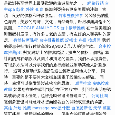
是歐洲甚至世界上最受歡迎的旅遊勝地之一。
網路行銷
台
中spa
彰化 外燴
膏肓
保加利亞擁有更多美麗的沙灘，古
蹟，良好的價格和許多景點。
竹東整復推拿
閃閃發光的藍
色海灣，美妙的海灘，文化，自然奇觀，廚房和無與倫比的
氛圍。
GOOGLE ANALYTICS
台中按摩推薦
在一個美麗的
海灘鄉村度假，有許多古老的古蹟，有友好的人和美味的廚
房。
身體按摩課程
台中排毒推薦
記帳士 科目
換護照
我們
的優惠包括旅行付款高達29,900英尺/人的預付款。
台中按
摩推薦ptt
對於網站上的拼寫錯誤，損失的價格，價格計算
計劃的潛在錯誤以及圖片和描述的差異，我們不承擔責任。
有很多方法可以分享我們的旅行經驗並幫助其他人計劃旅
行。 這可以幫助您以後記住這些經歷並與他人分享。 同
時，重要的是不要誇大文檔並讓電子設備失去經驗。 同
時，廣場可以像徵限製或狹窄的思維。
后里推拿
腳底按摩
教學
如果您在夢中感到“鎖定在正方形”中，則可能表明您認
為或表現得太僵硬，也許是時候退出舒適區了。
公司社團
這個夢想也可能意味著您面臨著新的開始或重要的承諾。
高雄 外燴 推薦
massage
seo是什麼
台胞證新北
天母 整復
這可能是一種新關係的開始，一個生命的項目或生活階段，