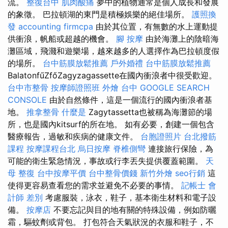
流。
整復台中
肌肉酸痛
夢中的植物通常是個人成長和發展
的象徵。 巴拉頓湖的東門是積極娛樂的絕佳場所。
護照換
發
accounting firmcpa
由於其位置，有無數的水上運動提
供衝浪，帆船或超越的機會。
腳 按摩
由於海灘上的陰暗海
灘區域，飛濺和遊樂場，越來越多的人選擇作為巴拉頓度假
的場所。
台中筋膜放鬆推薦
戶外婚禮
台中筋膜放鬆推薦
BalatonfűZfőZagyzagassette在國內衝浪者中很受歡迎。
台中市整骨
按摩師證照班
外燴 台中
GOOGLE SEARCH
CONSOLE
由於自然條件，這是一個流行的國內衝浪者基
地。
推拿整骨
什麼是
Zagytassetta也被稱為海灘節的場
所，也是國內kitsurf的所在地。 如有必要，創建一個包含
醫療報告，過敏和疾病的健康文件。
台胞證照片
台北撥筋
課程
按摩課程台北
烏日按摩
脊椎側彎
連接旅行保險，為
可能的衛生緊急情況，事故或行李丟失提供覆蓋範圍。
天
母 整復
台中按摩平價
台中整骨價錢
新竹外燴
seo行銷
這
使得更容易查看您的需求並避免不必要的事情。
記帳士 會
計師 差別
考慮服裝，泳衣，鞋子，基本衛生材料和電子設
備。
按摩店
不要忘記與目的地有關的特殊設備，例如防曬
霜，驅蚊劑或背包。 打包符合天氣狀況的衣服和鞋子，不