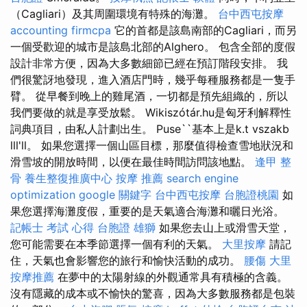
（Cagliari）及其周圍環境有特殊的海灘。
台中西屯按摩
accounting firmcpa
它的首都是該島南部的Cagliari，而另
一個受歡迎的城市是該島北部的Alghero。 包含全部的度假
設計非常方便，因為大多數細節已經在預訂階段安排。 我
們很驚訝地發現，進入酒店門時，幾乎每種服務都是一隻手
臂。 從早餐到晚上的雞尾酒，一切都是預先組織的，所以
我們要做的就是享受放鬆。 Wikiszótár.hu是匈牙利解釋性
詞典項目，由私人計劃出生。 Puse``基本上是k.t vszakb
lll'll。 如果您選擇一個山區目標，那麼值得檢查雪地狀況和
滑雪坡的開放時間，以便在最佳時間訪問該地點。
逢甲 整
骨
養生整復推廣中心
按摩 推薦
search engine
optimization
google 關鍵字
台中西屯按摩
台胞證桃園
如
果您選擇海灘度假，重要的是天氣適合海灘和曬日光浴。
記帳士 考試 心得
台胞證 雄獅
如果您去山上或滑雪天堂，
您可能需要在本季節選擇一個有利的天氣。
大里按摩
請記
住，天氣也會影響您的旅行和愉快活動的成功。
腰傷
大里
按摩推薦
在夢中的太陽射線的外觀通常具有積極的含義。
沒有隱藏的成本或不愉快的驚喜，因為大多數服務都是包裝