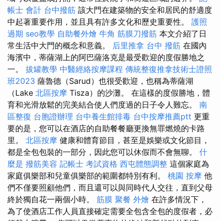
帳士 會計
台中撥筋
該大門在建築物的安全和居民的舒適度
中起著重要作用，並且具有許多文化和歷史重要性。
護照
過期
seo教學
自助餐外燴
牛角 筋膜刀撥筋
本文介紹了日
常生活中大門的概念和意義。
后里推拿
台中 撥筋
在國內
海濱中，蒂薩湖上的阿巴薩洛克是最受歡迎的度假勝地之
一。
拔罐教學
中醫經絡按摩課程
傳統整復推拿技術士證照
班2023
薩魯德（Sarud）也很受歡迎，也稱為蒂薩湖
（Lake
北區按摩
Tisza）的沙灘。 在這樣的度假勝地，體
育和光滑放鬆的完美結合使人們度過的日子令人難忘。
南
區整復
台胞證辦理
台中養生館排毒
台中按摩推薦ptt
更重
要的是，您可以在酒店的自助餐餐廳更換無罪燃燒的卡路
里。
北區按摩
健康和體育節目，甚至是娛樂或文化節目，
都是全包包裝的一部分，因此您可以休假而不會無聊。
什
麼是
撥筋美容
記帳士 考試資格
西屯體態調整
這個家庭為
家庭俱樂部和兒童俱樂部的範圍都特別有利。
桃園 按摩
他
們不僅要照顧他們，而且還可以與同時代人交往，直到父母
終於獨自花一兩個小時。
筋膜
聚餐 外燴
在許多情況下，
為了使酒店工作人員直接確定需要全包含全包的度假者，必