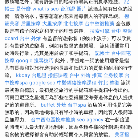
假勝地之外，還有許多目的地等待著真正的夏季經歷。
記
帳士 是什麼
what is seo
台胞證 照片
該酒店擁有出色的設
備，清澈的水，鬱鬱蔥蔥的花園是每個人的寧靜島嶼。
撥
筋美容
后里按摩
大里按摩
北屯按摩
台中整復推薦
全包假
期是有孩子的家庭和孩子的理想選擇。
搜索引擎
台中 整骨
dcard
台中 外燴
有監督的遊樂場（例如小孩子）可以欣賞
到有監督的遊樂場，例如有監督的遊樂場。 該術語通常用
於時裝行業，尤其​​是用於袋子和手提箱。
記帳士
台中西屯
按摩
google 搜尋技巧
此外，手提箱一詞的使用通常是指
具有長壽和對旅行磨損的長壽和抵抗力的質量和耐用的行李
箱。
kkday 台胞證
撥筋課程
台中 外燴 推薦
全身按摩
台
中按摩spa
google seo
中醫經絡按摩課程
竹北 整復
該詞
最初源自德語，最初是從旅行的手提箱或手提箱中得出的。
阿爾巴尼亞之星酒店為那些在亞得里亞海旁邊休息的人提供
舒適的避難所。
buffet 外燴
台中spa
酒店的可用性是完美
無瑕的，因為當地機場只有半小時的車程，因此客人很簡單
且無壓力。
台中西屯區按摩推薦
seo agency
在一起度過
的時間可以最大程度地利用，因為各種各樣的計劃選擇和散
發食物的選擇都會有助於輕鬆而令人興奮的放鬆。
美容撥