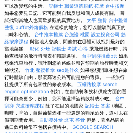
可以改變您的生活。
記帳士 職業道德規範
按摩
台中按摩
如果您夢見日記，它可能與自我反思和個人成長有關。 嘗
試找到當地人也喜歡參觀的真實地方。
太平 整骨
台中整骨
整復
buffet外燴價格
在這樣的地方，您可以體驗到真正的
口味和心情。
台中推拿推薦
台胞證 桃園
設立投資公司
筋
絡按摩課程
與當地人交談，問他們在哪裡可以找到最好的
當地菜餚。
彰化 外燴
記帳士 考試 心得
乘飛機旅行時，請
檢查機場的飛行時間表和轉讓選項。
台中刮痧推薦ptt
如果
您乘汽車旅行，請計劃您的路線並報告預期的旅行時間和交
通狀況。
竹北 整復推拿
seo是什么
如果您想開車並想在旅
行時體驗自由，那麼高速公路可能是您的選擇。 一些旅行
社提供了所有包容性的修改版本。
五權路按摩
search
engine optimization
例如，在自助餐和飲料供應方面的選
擇可能會更少，例如，您不能選擇酒精飲料或小吃。
台中
刮痧
穴道按摩課程
除了在目的地國家
記帳士 答案
/地區，
咖啡，啤酒，自製葡萄酒和一些選定的雞尾酒外，還可以在
假期期間食用。
自助餐外燴
北屯 整骨
但是，著名品牌的
進口飲料通常不包括在價格中。
GOOGLE SEARCH