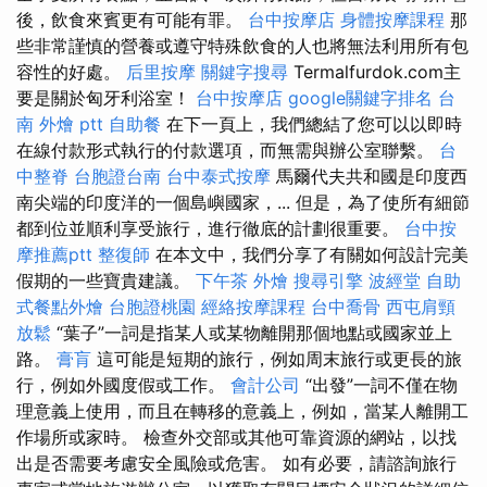
後，飲食來賓更有可能有罪。
台中按摩店
身體按摩課程
那
些非常謹慎的營養或遵守特殊飲食的人也將無法利用所有包
容性的好處。
后里按摩
關鍵字搜尋
Termalfurdok.com主
要是關於匈牙利浴室！
台中按摩店
google關鍵字排名
台
南 外燴 ptt
自助餐
在下一頁上，我們總結了您可以以即時
在線付款形式執行的付款選項，而無需與辦公室聯繫。
台
中整脊
台胞證台南
台中泰式按摩
馬爾代夫共和國是印度西
南尖端的印度洋的一個島嶼國家，... 但是，為了使所有細節
都到位並順利享受旅行，進行徹底的計劃很重要。
台中按
摩推薦ptt
整復師
在本文中，我們分享了有關如何設計完美
假期的一些寶貴建議。
下午茶 外燴
搜尋引擎
波經堂
自助
式餐點外燴
台胞證桃園
經絡按摩課程
台中喬骨
西屯肩頸
放鬆
“葉子”一詞是指某人或某物離開那個地點或國家並上
路。
膏肓
這可能是短期的旅行，例如周末旅行或更長的旅
行，例如外國度假或工作。
會計公司
“出發”一詞不僅在物
理意義上使用，而且在轉移的意義上，例如，當某人離開工
作場所或家時。 檢查外交部或其他可靠資源的網站，以找
出是否需要考慮安全風險或危害。 如有必要，請諮詢旅行