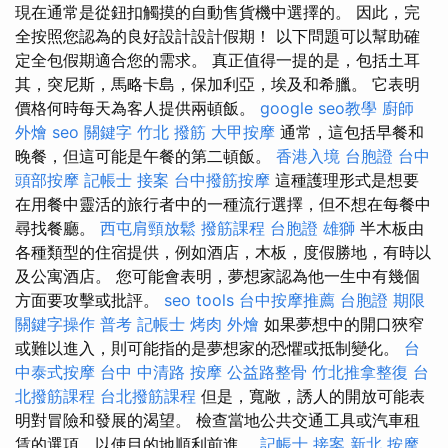
現在通常是從鈕扣觸摸的自動售貨機中選擇的。 因此，完
全按照您認為的良好設計設計假期！ 以下問題可以幫助確
定全包假期適合您的需求。 真正值得一提的是，包括土耳
其，突尼斯，馬略卡島，保加利亞，埃及和希臘。 它表明
價格何時每天為客人提供兩頓飯。
google seo教學
廚師
外燴
seo 關鍵字
竹北 撥筋
大甲按摩
通常，這包括早餐和
晚餐，但這可能是午餐的第二頓飯。
香港入境 台胞證
台中
頭部按摩
記帳士 接案
台中撥筋按摩
這種護理形式是想要
在用餐中靈活的旅行者中的一種流行選擇，但不想在每餐中
尋找餐廳。
西屯肩頸放鬆
撥筋課程
台胞證 雄獅
半木板由
各種類型的住宿提供，例如酒店，木板，度假勝地，有時以
及公寓酒店。 您可能會表明，夢想家認為他一生中有幾個
方面要攻擊或批評。
seo tools
台中按摩推薦
台胞證 期限
關鍵字操作
普考 記帳士
烤肉 外燴
如果夢想中的開口狹窄
或難以進入，則可能指的是夢想家的恐懼或抵制變化。
台
中泰式按摩
台中 中清路 按摩
公益路整骨
竹北推拿整復
台
北撥筋課程
台北撥筋課程
但是，寬敞，誘人的開放可能表
明對冒險和發展的渴望。 檢查當地公共交通工具或汽車租
賃的選項，以使目的地順利前進。
記帳士 接案
新北 按摩