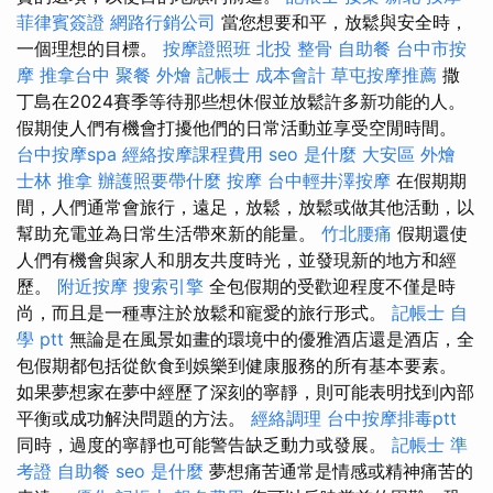
菲律賓簽證
網路行銷公司
當您想要和平，放鬆與安全時，
一個理想的目標。
按摩證照班
北投 整骨
自助餐
台中市按
摩
推拿台中
聚餐 外燴
記帳士 成本會計
草屯按摩推薦
撒
丁島在2024賽季等待那些想休假並放鬆許多新功能的人。
假期使人們有機會打擾他們的日常活動並享受空閒時間。
台中按摩spa
經絡按摩課程費用
seo 是什麼
大安區 外燴
士林 推拿
辦護照要帶什麼
按摩
台中輕井澤按摩
在假期期
間，人們通常會旅行，遠足，放鬆，放鬆或做其他活動，以
幫助充電並為日常生活帶來新的能量。
竹北腰痛
假期還使
人們有機會與家人和朋友共度時光，並發現新的地方和經
歷。
附近按摩
搜索引擎
全包假期的受歡迎程度不僅是時
尚，而且是一種專注於放鬆和寵愛的旅行形式。
記帳士 自
學 ptt
無論是在風景如畫的環境中的優雅酒店還是酒店，全
包假期都包括從飲食到娛樂到健康服務的所有基本要素。
如果夢想家在夢中經歷了深刻的寧靜，則可能表明找到內部
平衡或成功解決問題的方法。
經絡調理
台中按摩排毒ptt
同時，過度的寧靜也可能警告缺乏動力或發展。
記帳士 準
考證
自助餐
seo 是什麼
夢想痛苦通常是情感或精神痛苦的