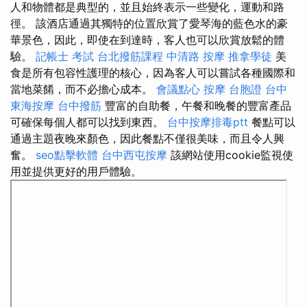
人和物體都是典型的，並且始終表示一些變化，運動和路
徑。 該酒店通過其獨特的位置欣賞了愛琴海的藍色水的豪
華景色，因此，即使在到達時，客人也可以欣賞放鬆的體
驗。
記帳士 考試
台北撥筋課程
中清路 按摩
推拿學徒
美
食是所有包容性護理的核心，因為客人可以嘗試各種國際和
當地菜餚，而不必擔心成本。
會議點心
按摩
台胞證 台中
東海按摩
台中撥筋
豐富的自助餐，午餐和晚餐的豐富產品
可確保每個人都可以找到東西。
台中按摩排毒ptt
餐點可以
通過主題夜晚來顏色，因此餐點不僅很美味，而且令人興
奮。
seo點擊軟體
台中西屯按摩
該網站使用cookie監視使
用並提供更好的用戶體驗。