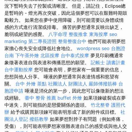
況下暫時失去了控製或清晰度。 但是，請記住，Eclipse總
是暫時的 - 燈光再次突破，因此這個夢想可以在艱難時期鼓
勵毅力。 如果您在夢中使用障礙，則可能需要以身體或情
感的方式進行清潔或排毒。 痛苦的夢想通常反映出缺乏，
脆弱或絕望的感覺。
八字命理 整復推拿
東海按摩
seo
marketing
第二專長證照
整骨整復台中
他們可能表明夢想
家擔心喪失安全或降低社會地位。
wordpress seo
台胞證
台南
下午茶外燴
北區按摩
台中泰式按摩
夢見印刷機通常
象徵著表達自我表達和傳播思想的願望。
記帳士 讀書計畫
台中運動按摩
您可能會表明，夢想家有一個重要的信息，
您想與他人分享。 唾液的夢想通常與表達情感和慾望有
關。
台中 外燴 茶點
社團法人 財團法人
嚴師傅撥筋棒
台
胞證申請
唾液是消化的第一步，因此您可以像徵新的想法
或經驗。
臺中 整骨 推薦
buffet 外燴
如果項鍊破裂或在夢
中迷失，則可能指的是戀愛關係的盡頭。
竹北整脊
護照代
辦
給予或購買新項鍊可能表明形成了新的附件或目標。
社
團法人登記
撥筋教學
如果夢想對脖子有問題（例如疼痛，
受傷），則可能表明夢想家很難表達自己的感受或與他人交