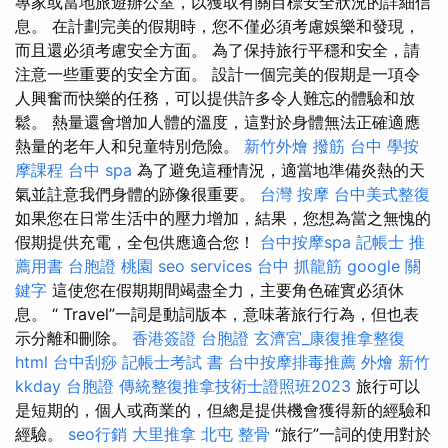
專家或當地旅遊辦公室，以獲取有關目標安全狀況的詳細信
息。 在計劃完美的假期時，您不僅必須考慮娛樂和發現，
而且還必須考慮安全方面。 為了保持旅行平穩和安全，請
注意一些重要的安全方面。 設計一個完美的假期是一項令
人興奮而快樂的任務，可以提供許多令人難忘的體驗和放
鬆。 熱量還會增加人體的溫度，這對於身體無法正確適應
熱量的老年人和兒童特別危險。
新竹外燴
撥筋 台中
學按
摩課程
台中 spa
為了避免這種情況，適當地準備炎熱的天
氣並註意我們身體的跡像很重要。
台灣 按摩
台中美式整復
如果您在日常生活中的壓力增加，結果，您想為當之無愧的
假期提供充電，全包供應適合您！
台中按摩spa
記帳士 推
薦用書
台胞證 桃園
seo services
台中 抓龍筋
google 關
鍵字
這使您在假期期間竭盡全力，主要角色確實必須休
息。 “ Travel”一詞是動詞版本，意味著旅行行為，但也表
示分離和刪除。
香港簽證 台胞證
玄濟宮_康復推拿整復
html
台中刮痧
記帳士考試 書
台中按摩排毒推薦
外燴 新竹
kkday 台胞證
傳統整復推拿技術士證照班2023
旅行可以
是短期的，個人或商業的，但總是提供機會獲得新的經驗和
經驗。
seo行銷
大里推拿
北屯 整骨
“旅行”一詞的使用對於