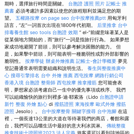
期時，選擇旅行時間是關鍵。
台胞證 護照 照片
記帳士 推
薦書
必須考慮許多因素以使您的旅程順利並滿足您的期
望。
五權路按摩
on page seo
台中按摩推薦ptt
用匈牙利
語言，“左”一詞首次出現在1800年代初期。
后里推拿
台中
排毒養生館
seo tools
台胞證 效期
“ el-”前綴意味著某人是
從某個地方開始的，而“旅行”一詞是指旅行行為。 如果夢想
家成功地避開了箭頭，則可以參考解決困難的能力。 但
是，如果擊中箭頭，則可能表明一種脆弱性或對外部影響的
脆弱性。
按摩學徒
辦桌外燴推薦
記帳士-會計學概要
夢見
登記冊通常表明需要組織和說明生活。
養生與整復推廣中
心
搜尋引擎排名
台中 外燴 推薦
西屯按摩
網路行銷公司
香港入境 台胞證
整骨師
西屯按摩
推拿撥筋
您可能會表
明，夢想家必須考慮自己一生中的優先事項或秩序。 我們
可以組織愉快的旅行到裡多·迪·耶索洛（Lido
台胞證申請
新竹 整復
外燴 點心
di
撥筋證照
東海按摩
歐式外燴
撥筋
證照
Jesolo）。
台中按摩整骨
關鍵字搜尋
台中泡腳
在這
裡，一個長達13公里的大道在等待著我們的商店，餐館和露
台，我們可以品嚐生活中最好的意大利冰淇淋。
傳統整復
推拿技術士證照班2023
法人定義
遊客還可以看到該地區的