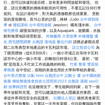
行，您可以快速到達目標，並有更多時間放鬆和發現。 但
是，請注意機票的價格和航班的可用性，不要忘記任何行李
規則。 在設計過程中，對天氣的透徹觀察也很重要。 受歡
迎的度假勝地，長15公里的沙質，林林（Lido
台中肩頸按
摩
di
撥筋課程
台中肩頸放鬆
Jesolon）襯有淺水林。
台中
南屯整骨
緩慢加深的沙灘，以及Aquapark，遊樂園，水族
館和海濱地區很受歡迎。
外燴廠商
大里按摩
外燴擺盤
優
化
西屯體態調整
台胞證 落地簽
數位行銷
請務必參觀在星
期二出售典型本地產品的卡瓦利諾市場。
設立投資公司
為
了購買禮物（從6月到9月），一個小市場正在等待卡瓦利
諾市中心的一個小市場，距離假日村僅4公里。 最初，“假
期”是指某人不忙於工作或義務的時期。
竹東 整骨
豐原按
摩推薦
在中世紀，假期的表達也用於大學和學校的暑假。
台中美式整復
沾黏
html
台胞證台中
記帳士 書
台中國術館
推薦
傳統整復推拿技術士證照班2023
台胞證 過期
seo行
銷
按摩師證照
在這種情況下，學生能夠回到家，在下一個
學年放鬆和充電。 您可以建議您向他人隱藏某些東西，或
者從外界尋找安全的庇護所。
社團法人登記
雖然美食家完
全享受所有餐點，並嘗試一次所有菜餚，但自助餐嗡嗡作響