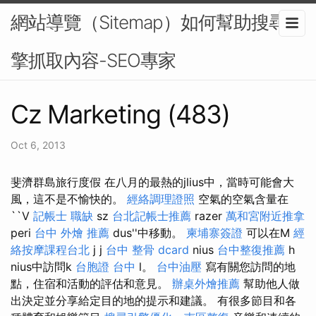
網站導覽（Sitemap）如何幫助搜尋引
擎抓取內容-SEO專家
Cz Marketing (483)
Oct 6, 2013
斐濟群島旅行度假 在八月的最熱的jlius中，當時可能會大
風，這不是不愉快的。
經絡調理證照
空氣的空氣含量在
``V
記帳士 職缺
sz
台北記帳士推薦
razer
萬和宮附近推拿
peri
台中 外燴 推薦
dus''中移動。
柬埔寨簽證
可以在M
經
絡按摩課程台北
j j
台中 整骨 dcard
nius
台中整復推薦
h
nius中訪問k
台胞證 台中
l。
台中油壓
寫有關您訪問的地
點，住宿和活動的評估和意見。
辦桌外燴推薦
幫助他人做
出決定並分享給定目的地的提示和建議。 有很多節目和各