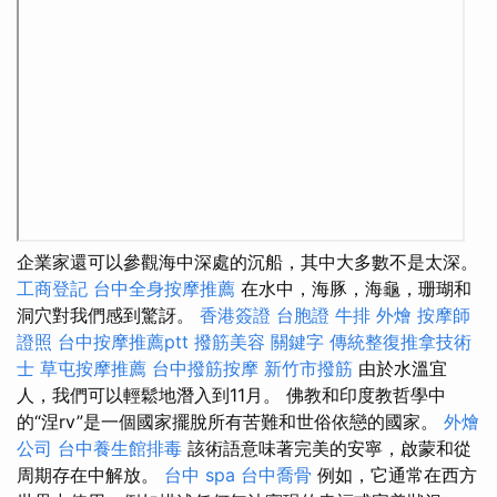
企業家還可以參觀海中深處的沉船，其中大多數不是太深。
工商登記
台中全身按摩推薦
在水中，海豚，海龜，珊瑚和
洞穴對我們感到驚訝。
香港簽證 台胞證
牛排 外燴
按摩師
證照
台中按摩推薦ptt
撥筋美容
關鍵字
傳統整復推拿技術
士
草屯按摩推薦
台中撥筋按摩
新竹市撥筋
由於水溫宜
人，我們可以輕鬆地潛入到11月。 佛教和印度教哲學中
的“涅rv”是一個國家擺脫所有苦難和世俗依戀的國家。
外燴
公司
台中養生館排毒
該術語意味著完美的安寧，啟蒙和從
周期存在中解放。
台中 spa
台中喬骨
例如，它通常在西方