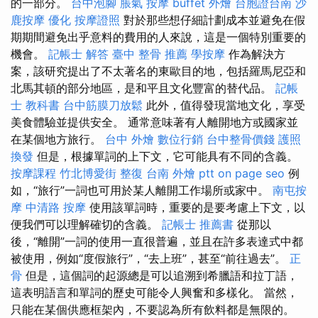
的一部分。
台中泡腳
脹氣 按摩
buffet 外燴
台胞證台南
沙
鹿按摩
優化
按摩證照
對於那些想仔細計劃成本並避免在假
期期間避免出乎意料的費用的人來說，這是一個特別重要的
機會。
記帳士 解答
臺中 整骨 推薦
學按摩
作為解決方
案，該研究提出了不太著名的東歐目的地，包括羅馬尼亞和
北馬其頓的部分地區，是和平且文化豐富的替代品。
記帳
士 教科書
台中筋膜刀放鬆
此外，值得發現當地文化，享受
美食體驗並提供安全。 通常意味著有人離開地方或國家並
在某個地方旅行。
台中 外燴
數位行銷
台中整骨價錢
護照
換發
但是，根據單詞的上下文，它可能具有不同的含義。
按摩課程
竹北博愛街 整復
台南 外燴 ptt
on page seo
例
如，“旅行”一詞也可用於某人離開工作場所或家中。
南屯按
摩
中清路 按摩
使用該單詞時，重要的是要考慮上下文，以
便我們可以理解確切的含義。
記帳士 推薦書
從那以
後，“離開”一詞的使用一直很普遍，並且在許多表達式中都
被使用，例如“度假旅行”，“去上班”，甚至“前往過去”。
正
骨
但是，這個詞的起源總是可以追溯到希臘語和拉丁語，
這表明語言和單詞的歷史可能令人興奮和多樣化。 當然，
只能在某個供應框架內，不要認為所有飲料都是無限的。