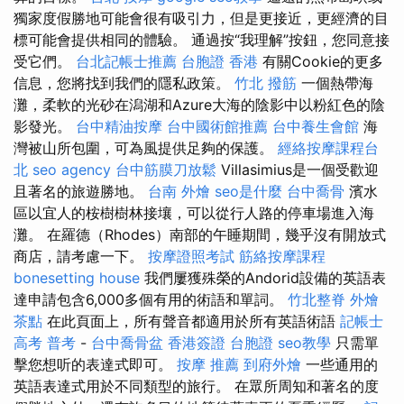
獨家度假勝地可能會很有吸引力，但是更接近，更經濟的目
標可能會提供相同的體驗。 通過按“我理解”按鈕，您同意接
受它們。
台北記帳士推薦
台胞證 香港
有關Cookie的更多
信息，您將找到我們的隱私政策。
竹北 撥筋
一個熱帶海
灘，柔軟的光砂在潟湖和Azure大海的陰影中以粉紅色的陰
影發光。
台中精油按摩
台中國術館推薦
台中養生會館
海
灣被山所包圍，可為風提供足夠的保護。
經絡按摩課程台
北
seo agency
台中筋膜刀放鬆
Villasimius是一個受歡迎
且著名的旅遊勝地。
台南 外燴
seo是什麼
台中喬骨
濱水
區以宜人的桉樹樹林接壤，可以從行人路的停車場進入海
灘。 在羅德（Rhodes）南部的午睡期間，幾乎沒有開放式
商店，請考慮一下。
按摩證照考試
筋絡按摩課程
bonesetting house
我們屢獲殊榮的Andorid設備的英語表
達申請包含6,000多個有用的術語和單詞。
竹北整脊
外燴
茶點
在此頁面上，所有聲音都適用於所有英語術語
記帳士
高考 普考
-
台中喬骨盆
香港簽證 台胞證
seo教學
只需單
擊您想听的表達式即可。
按摩 推薦
到府外燴
一些通用的
英語表達式用於不同類型的旅行。 在眾所周知和著名的度