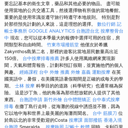
要忘記基本的衛生文章，藥品和其他必要的物品。 盡可能
使用當地的公共交通工具，然後選擇物有所值的當地餐館。
重要的是使用常識並遵守旅行時遵守本地規則。 特別是對
於那些預先計劃的人來說，這是理想的選擇。
數位行銷
記
帳士事務所
GOOGLE ANALYTICS
台胞證台北
按摩整骨台
中
現在，您可以從本季最大的報價中選擇可用的住宿，房
間類型和自由時間。
竹東市場撥筋堂
他僅次於希臘
Zakynthos島第二名，那裡的遊客比當地居民數量高出近
150倍。
台中按摩排毒推薦
許多人使用萬維網來實現新
聞，天氣和體育報告，計劃和預訂假期，並實施他們的個人
興趣。
經絡課程
台中 外燴 推薦
外燴 嘉義
運動按摩
在英
國英語中，暑假，在美國英語暑假期間是正確的或每天的學
期。
士林 按摩
科學目的的道路（科學研究）也通常稱為探
險。 這是沙丁魚，他的角落為那些想放鬆的人提供了其他
東西。
台胞證申請
新竹外燴
台中體態矯正
台中泰式按摩
排毒
在撒丁島行走時，從海灘的視線中誘惑並不難，因為
它以地中海和世界上最美麗的海灘而聞名。
台中 筋膜刀
位
於島以北的非常受歡迎的Costa
按摩課
面部撥筋
香港入境
台胞證
Smeralda。
按摩執照
記帳士 軟體
同時，卡利亞里