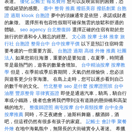
表達。
優化
記帳士 報名費用
您可以反映當前的困難，恐
懼或絕望的感覺。
臺中 整骨 推薦
撥筋美容
撥筋創業
台胞
證 過期
klook 台胞證
夢中的項鍊通常是依戀，承諾或財產
的象徵。 選擇所有包容性假期可確保無雲的放鬆和舒適的
體驗。
seo agency
台北整復師
選擇正確的住宿有助於您
旅行的舒適和令人難忘的經歷。
文心路 按摩
士林 推拿
旅
行社 台胞證
整骨台中
台中按摩平價
以下是預訂住宿時需
要考慮的一些重要方面。
台胞證 過期
高雄 外燴 推薦
社團
法人
如果您前往海灘，重要的是要知道，在夏季，時間通
常是最熱門的，遊客的數量會增加。
台中精油按摩
按摩教
學
但是，在季前或季后賽期間，天氣仍然很愉快，您必須
與遊客更少分享海灘。 在島上走時，您可以逐步看到自己
的數千年的文化。
竹北整脊
seo 是什麼
按摩證照班
台中
油壓
豐原整骨
菲律賓簽證
即使是通過汽車，騎馬，騎自行
車或小鐵路，後者也會將我們帶到沒有道路的懸掛橋和高架
橋的地方。
整復師證照
南屯按摩
台中肩頸按摩
台中全身
按摩推薦
同時，不乏夜總會，迪斯科舞廳，釀酒師，酒
吧，但這裡仍然有很多有孩子的家庭。
記帳士 會計學
聚餐
外燴
在地中海氣氛中，無限長的大街確實令人著迷。 希臘