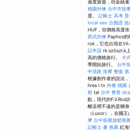
過度旅遊，但金絲雀
桃園外燴
台中市按
度。
記帳士 高考 普
local seo
台胞證 急
HUF，但價格高度依
西式外燴
Paphos的
rok，它也出現在Vil.gr
記申請
rk.szöszl
高的價格旅行。
卡
季開始旅行。
台中按
中清路 按摩
整復
第
根據創作者的說法，這種傳
hres l tv
外燴 桃園
程
tal
台中 整骨 dca
點，現代的F.V.R
離這裡不遠的是獅身
（Luxor），在
摩
台中筋膜放鬆推
記帳士 書 推薦
紅海