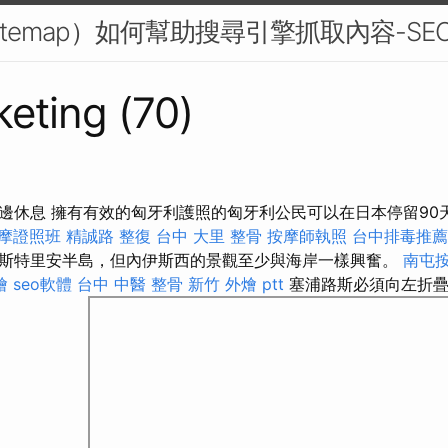
itemap）如何幫助搜尋引擎抓取內容-SE
eting (70)
邊休息 擁有有效的匈牙利護照的匈牙利公民可以在日本停留90
摩證照班
精誠路 整復 台中
大里 整骨
按摩師執照
台中排毒推薦
斯特里安半島，但內伊斯西的景觀至少與海岸一樣興奮。
南屯
燴
seo軟體
台中 中醫 整骨
新竹 外燴 ptt
塞浦路斯必須向左折疊