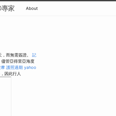
O專家
About
天，而無需簽證。
記
儘管亞得里亞海度
按摩
護照過期
yahoo
，因此行人