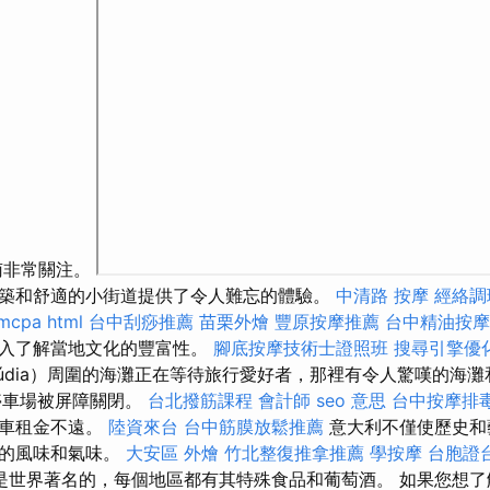
動指南非常關注。
築和舒適的小街道提供了令人難忘的體驗。
中清路 按摩
經絡調
rmcpa
html
台中刮痧推薦
苗栗外燴
豐原按摩推薦
台中精油按摩
深入了解當地文化的豐富性。
腳底按摩技術士證照班
搜尋引擎優
cúdia）周圍的海灘正在等待旅行愛好者，那裡有令人驚嘆的海灘
停車場被屏障關閉。
台北撥筋課程
會計師
seo 意思
台中按摩排毒
行車租金不遠。
陸資來台
台中筋膜放鬆推薦
意大利不僅使歷史和藝
富的風味和氣味。
大安區 外燴
竹北整復推拿推薦
學按摩
台胞證
是世界著名的，每個地區都有其特殊食品和葡萄酒。 如果您想了