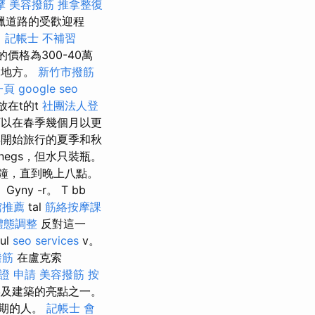
摩
美容撥筋
推拿整復
臘道路的受歡迎程
。
記帳士 不補習
格為300-40萬
的地方。
新竹市撥筋
一頁
google seo
在t的t
社團法人登
可以在春季幾個月以更
開始旅行的夏季和秋
l.negs，但水只裝瓶。
鐘，直到晚上八點。
ny -r。 T bb
館推薦
tal
筋絡按摩課
體態調整
反對這一
ul
seo services
v。
撥筋
在盧克索
證 申請
美容撥筋
按
於埃及建築的亮點之一。
假期的人。
記帳士 會