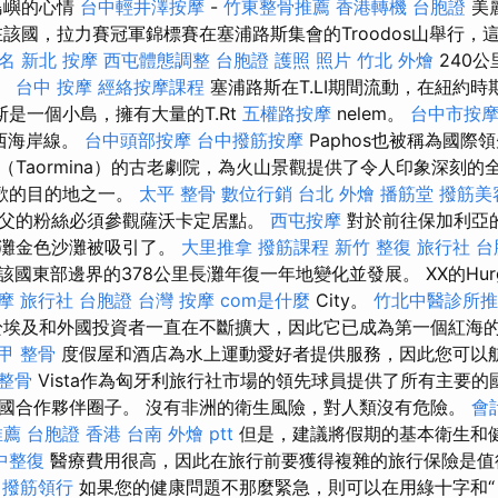
島嶼的心情
台中輕井澤按摩
-
竹東整骨推薦
香港轉機 台胞證
美
在該國，拉力賽冠軍錦標賽在塞浦路斯集會的Troodos山舉行，
名
新北 按摩
西屯體態調整
台胞證 護照 照片
竹北 外燴
240
。
台中 按摩
經絡按摩課程
塞浦路斯在T.LI期間流動，在紐約
是一個小島，擁有大量的T.Rt
五權路按摩
nelem。
台中市按
於西海岸線。
台中頭部按摩
台中撥筋按摩
Paphos也被稱為國際
（Taormina）的古老劇院，為火山景觀提供了令人印象深刻的
最喜歡的目的地之一。
太平 整骨
數位行銷
台北 外燴
播筋堂
撥筋美
父的粉絲必須參觀薩沃卡定居點。
西屯按摩
對於前往保加利亞
海灘金色沙灘被吸引了。
大里推拿
撥筋課程
新竹 整復
旅行社 台
該國東部邊界的378公里長灘年復一年地變化並發展。 XX的Hurg
摩
旅行社 台胞證
台灣 按摩
com是什麼
City。
竹北中醫診所推
由於埃及和外國投資者一直在不斷擴大，因此它已成為第一個紅海
甲 整骨
度假屋和酒店為水上運動愛好者提供服務，因此您可以
整骨
Vista作為匈牙利旅行社市場的領先球員提供了所有主要
國合作夥伴圈子。 沒有非洲的衛生風險，對人類沒有危險。
會
推薦
台胞證 香港
台南 外燴 ptt
但是，建議將假期的基本衛生和
中整復
醫療費用很高，因此在旅行前要獲得複雜的旅行保險是
撥筋領行
如果您的健康問題不那麼緊急，則可以在用綠十字和