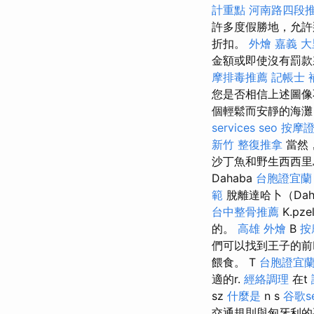
計重點
河南路四段
許多度假勝地，允許
折扣。
外燴 嘉義
大
金額或即使沒有罰
摩排毒推薦
記帳士 
您是否相信上述圖像不
個輕鬆而安靜的海灘，老
services
seo
按摩
新竹 整復推拿
當然
沙丁魚和野生西西里
Dahaba
台胞證宜蘭
範
脫離達哈卜（Dah
台中整骨推薦
K.pz
的。
高雄 外燴
B
按
們可以找到王子的前La
餵食。 T
台胞證宜
適的r.
經絡調理
在t
sz
什麼是
n s
谷歌s
交通規則與匈牙利的