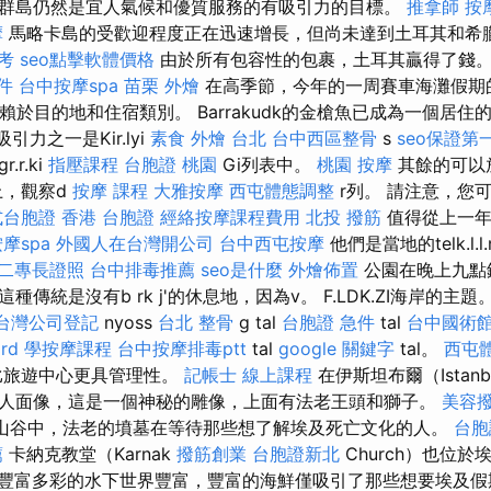
群島仍然是宜人氣候和優質服務的有吸引​​力的目標。
推拿師
按
摩
馬略卡島的受歡迎程度正在迅速增長，但尚未達到土耳其和希
考
seo點擊軟體價格
由於所有包容性的包裹，土耳其贏得了錢
件
台中按摩spa
苗栗 外燴
在高季節，今年的一周賽車海灘假期的價
賴於目的地和住宿類別。 Barrakudk的金槍魚已成為一個居住
吸引力之一是Kir.lyi
素食 外燴 台北
台中西區整骨
s
seo保證第
.r.ki
指壓課程
台胞證 桃園
Gi列表中。
桃園 按摩
其餘的可以放
.k上，觀察d
按摩 課程
大雅按摩
西屯體態調整
r列。 請注意，您
式台胞證
香港 台胞證
經絡按摩課程費用
北投 撥筋
值得從上一年
摩spa
外國人在台灣開公司
台中西屯按摩
他們是當地的telk.l.
二專長證照
台中排毒推薦
seo是什麼
外燴佈置
公園在晚上九點
統是沒有b rk j'的休息地，因為v。 F.LDK.ZI海岸的主題。 Gy
台灣公司登記
nyoss
台北 整骨
g tal
台胞證 急件
tal
台中國術
rd
學按摩課程
台中按摩排毒ptt
tal
google 關鍵字
tal。
西屯
os比旅遊中心更具管理性。
記帳士 線上課程
在伊斯坦布爾（Istanb
人面像，這是一個神秘的雕像，上面有法老王頭和獅子。
美容
國王山谷中，法老的墳墓在等待那些想了解埃及死亡文化的人。
台胞
薦
卡納克教堂（Karnak
撥筋創業
台胞證新北
Church）也位
豐富多彩的水下世界豐富，豐富的海鮮僅吸引了那些想要埃及