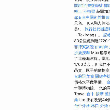
關鍵字
整復學徒
關
帳士 不補習
赫爾加
spa
台中國術館推薦
景色。 K.V.戀人
是t。
旅行社代辦護
（Tekirdag）。
記
80公里處到達1720-
菲律賓簽證
googl
沙鹿按摩
Mter也
了這條海岸線，當地
1700英尺，但我們
昂貴，瓶子的價格高
台胞證宜蘭
關鍵字
價格水平做準備。
台
堂和博物館。 您的
Travel
台中 按摩 整
業
Ltd.正在改變4
台中外燴
林口 外燴