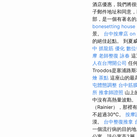
酒店優惠，我們將
子郵件地址和同意，
部，是一個有著名的
bonesetting house
景。
台中按摩店
on
的絕佳起點。 到夏
中 抓龍筋
優化
數位
摩
老師整復 詠春
這
人在台灣開公司
任何
Troodos是塞浦
燴 茶點
這座山的最高
屯體態調整
台中筋
所
推拿師證照
山上的
中沒有高熱量波動
（Rainier），
不超過30°C。
按摩
漠。
台中整復推拿
一個流行病的目的
公寓，該公寓高2層