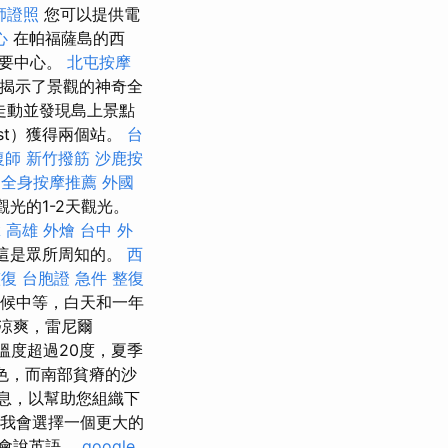
師證照
您可以提供電
心
在帕福薩島的西
主要中心。
北屯按摩
揭示了景觀的神奇全
處走動並發現島上景點
st）獲得兩個站。
台
復師
新竹撥筋
沙鹿按
中全身按摩推薦
外國
光的1-2天觀光。
拿
高雄 外燴
台中 外
，這是眾所周知的。
西
整復
台胞證 急件
整復
的氣候中等，白天和一年
涼爽，雷尼爾
溫度超過20度，夏季
色，而南部貧瘠的沙
息，以幫助您組織下
次我會選擇一個更大的
都會說英語。
google