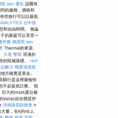
撥筋
seo 優化
該國有
相同的服務，價格和
有些旅行可以以最低
ANALYTICS
台中按
型和自由時間。 無論
有孩子的家庭可以享受一
餐外燴
換護照
seo
考
Thermal的來源。
。
大里 整骨
浪漫的
dit寺的毀滅基礎。
rwd
-
記帳士 職業道德規
這個地方確實是黃金。
埃及騎行是這裡最愉快
，您不必提前註冊。 我
，巨大的mszk露台被
的slatac綜合體是舒
z
河南路四段推拿
n
s的大量，在k的nb.z。
中 整復
推拿 證照