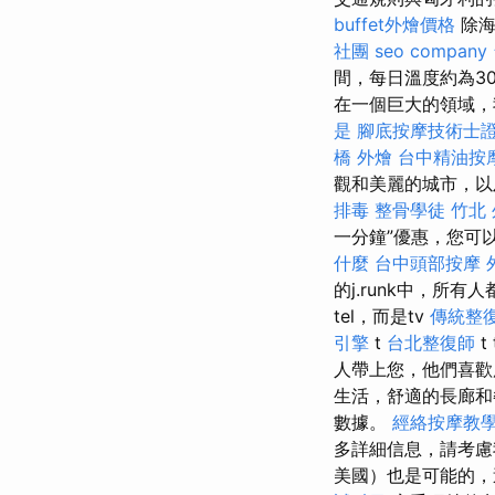
buffet外燴價格
除海
社團
seo company
間，每日溫度約為30度
在一個巨大的領域，我
是
腳底按摩技術士
橋 外燴
台中精油按
觀和美麗的城市，以
排毒
整骨學徒
竹北
一分鐘”優惠，您可
什麼
台中頭部按摩
的j.runk中，所有人
tel，而是tv
傳統整
引擎
t
台北整復師
t 
人帶上您，他們喜
生活，舒適的長廊
數據。
經絡按摩教
多詳細信息，請考
美國）也是可能的，