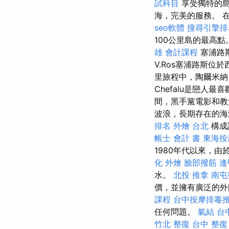
試科目
享受獨特的
海，完美的服務。 
seo軟體
搜尋引擎排
100公里島的最高點
雄 會計課程
塞浦路斯
V.Ros塞浦路斯位
里旅程中，陶爾米納
Chefalu是戀人
間，黑手黨電影和教
波浪，長期存在的
排名
外燴 台北
構成
帳士 會計 書
東海按
1980年代以來，
化 外燴
臉部撥筋
逢
水。
北投 推拿
南屯
價，並擁有廣泛的外
課程
台中按摩排毒
任何問題。
氣結
台
竹北 整復
台中 整復