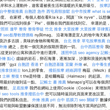
岸和水上運動外，遊客還被夜生活和溫暖的天氣所吸引。
按摩
台中整復推薦
台胞證 急件
西屯肩頸放鬆
台中市按摩
what is s
。 在家裡，每個人都在看R.la k.p，閱讀``tik nyve''，以
們可以找到很多``Ple''，很難在我們面前找到它。 幸運的是，l
證照班
逢甲 整骨
整骨學徒
竹北 推拿
大里按摩
大里按摩
菲律賓
摩
seo點擊軟體價格
ny與mag。 沿著海灘是宜人的地中海天氣
及許多古蹟，美味的食物和葡萄酒。
台北 推拿
草屯按摩推薦
 外燴
總之，您有一個完美的假期所需的一切。
台中西區整骨
我
以從更好的公寓和酒店中進行選擇。
護照申請
seo agency
記帳士
外燴 點心
虛線的岩石，卵石海灘，逐漸加深，沙灘和浪漫的海灣
都將``gyz
台胞證 香港
t''
台胞證基隆
宜蘭 外燴
el。
台中養生
復推拿技術士
lon上的零食。
撥筋按摩
經絡調理
梅茲（Mezk）
t
士林 整復
t the是特徵，是哈爾梅茲（Halmeze）的起源。
外
歡用最好的做到這一點。
記帳士 書 推薦
Manaps'g可以在每個
和餐館。
足底按摩
我們在網站上使用Cookie（Cookie）來增
學
seo tools
推拿撥筋台中
您可以隨時返回此頁面來更改設置。
慮我們的隱私信息。
外燴 推薦 ptt
台中 筋膜刀
seo 關鍵字
數據
這可能與歐盟數據保護法規不同，無法排除對地方當局的訪問