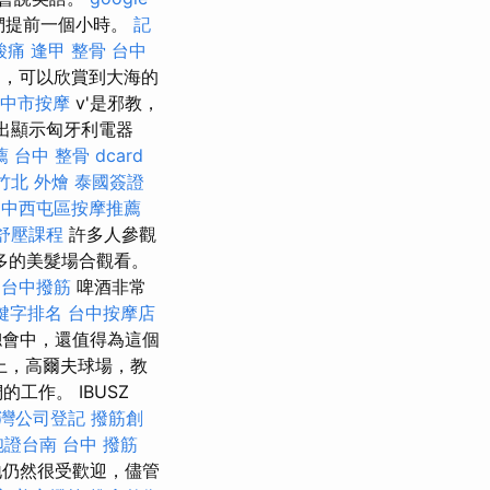
們提前一個小時。
記
酸痛
逢甲 整骨
台中
，可以欣賞到大海的
中市按摩
v'是邪教，
出顯示匈牙利電器
薦
台中 整骨 dcard
竹北 外燴
泰國簽證
台中西屯區按摩推薦
舒壓課程
許多人參觀
多的美髮場合觀看。
台中撥筋
啤酒非常
關鍵字排名
台中按摩店
會中，還值得為這個
上，高爾夫球場，教
作。 IBUSZ
灣公司登記
撥筋創
胞證台南
台中 撥筋
地仍然很受歡迎，儘管