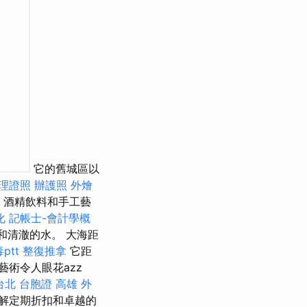
它的舊城區以
理證照
辦護照
外燴
酒精飲料和手工藝
化
記帳士-會計學概
和清澈的水。 大海距
ptt
整復推拿
它距
術令人眼花azz
台北
台胞證 高雄
外
解定期折扣和卓越的