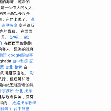
麗的海灘，乾淨的
這是一個偉大的女人。
公里的最高點長度是
時期，它們出現了。
高
摩
逢甲按摩
塞浦路斯
領先的寶藏。 在西西
全景。
記帳士 會計
容
在西西里假期期
的客人，黑海的涼爽
胞證
google關鍵字
hada
台中刮痧
記
薦
台北 整骨
自
的海灘度假勝地。
彰
航行，租遊艇和潛
的國內旅遊經營者的報
計事務所 台北
按摩
健康規則保留，沒有
值得的。
經絡按摩教學
“
關鍵字
台中舒壓