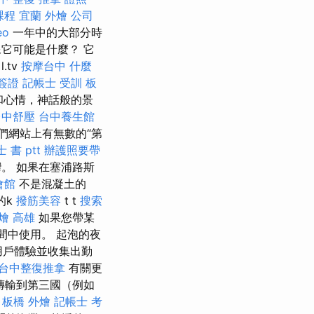
課程
宜蘭 外燴
公司
eo
一年中的大部分時
想像它可能是什麼？ 它
.tv
按摩台中
什麼
簽證
記帳士 受訓
板
和心情，神話般的景
台中舒壓
台中養生館
們網站上有無數的“第
 書 ptt
辦護照要帶
。 如果在塞浦路斯
會館
不是混凝土的
的k
撥筋美容
t t
搜索
燴 高雄
如果您帶某
房間中使用。 起泡的夜
加用戶體驗並收集出勤
台中整復推拿
有關更
傳輸到第三國（例如
。
板橋 外燴
記帳士 考