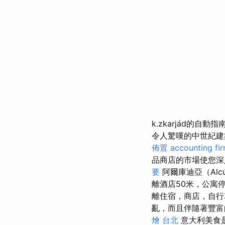
k.zkarjád的自
令人驚嘆的中世紀建
佈置
accounting fi
品商店的市場使您
要
阿爾庫迪亞（Al
離酒店50米，公寓
離住宿，商店，自
亂，而且伴隨著豐
燴 台北
意大利美食